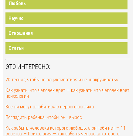
Любовь
Научно
Отношения
Статьи
ЭТО ИНТЕРЕСНО:
20 техник, чтобы не зацикливаться и не «накручивать»
Как узнать, что человек врет — как узнать что человек врет
психология
Все ли могут влюбиться с первого взгляда
Погладить ребенка, чтобы он… вырос
Как забыть человека которого любишь, а он тебя нет — 11
советов — Психология — как забыть человека которого