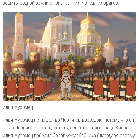
зашиты родной земли от внутренних и внешних врагов.
Илья Муромец
Илья Муромец не пошёл во Чернигов воеводою, потому что он
не до Чернигова хотел доехать, а до стольного града Киева.
Илья Муромец победил Соловья-разбойника благодаря своему