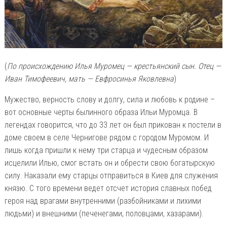
(
По происхождению Илья Муромец — крестьянский сын. Отец —
Иван Тимофеевич, мать — Евфросинья Яковлевна
)
Мужество, верность слову и долгу, сила и любовь к родине –
вот основные черты былинного образа Ильи Муромца. В
легендах говорится, что до 33 лет он был прикован к постели в
доме своем в селе Чернигове рядом с городом Муромом. И
лишь когда пришли к нему три старца и чудесным образом
исцелили Илью, смог встать он и обрести свою богатырскую
силу. Наказали ему старцы отправиться в Киев для служения
князю. С того времени ведет отсчет история славных побед
героя над врагами внутренними (разбойниками и лихими
людьми) и внешними (печенегами, половцами, хазарами).