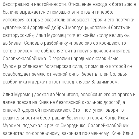
бесстрашию и настойчивости. Отношение народа к богатырю в
былине выражается с помощью эпитетов и гипербол,
используя которые сказитель описывает героя и его поступки:
«удаленькой дородный добрый молодец», «славный богатырь
святорусский»; Илья Муромец топчет конём «силу великую»,
выбивает Соловью-разбойнику «право око со косицею», то
есть с виском, не соблазняется на посулы дочерей и зятьёв
Соловья-разбойника. С героями народных сказок Илью
Муромца сближает богатырская сила, с помощью которой он
освобождает землю от чёрной силы, берёт в плен Соловья-
разбойника и держит ответ перед князем Владимиром.
Илья Муромец доехал до Чернигова, освободил его от врагов и
далее поехал на Киев не безопасной окольною дорогой, а
опасной «дорогой прямоезжею». Этот поступок говорит о
решительности и бесстрашии былинного героя. Когда Илья
Муромец подъехал к речке Смородинке, Соловей-разбойник
засвистал по-соловьиному, закричал по-змеиному. Конь Ильи