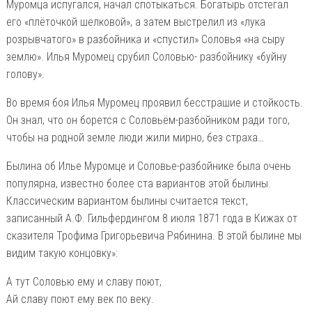
Муромца испугался, начал спотыкаться. Богатырь отстегал
его «плёточкой шелковой», а затем выстрелил из «лука
розрывчатого» в разбойника и «спустил» Соловья «на сыру
землю». Илья Муромец срубил Соловью- разбойнику «буйну
голову».
Во время боя Илья Муромец проявил бесстрашие и стойкость.
Он знал, что он борется с Соловьём-разбойником ради того,
чтобы на родной земле люди жили мирно, без страха…
Былина об Илье Муромце и Соловье-разбойнике была очень
популярна, известно более ста вариантов этой былины.
Классическим вариантом былины считается текст,
записанный А.Ф. Гильфердингом 8 июля 1871 года в Кижах от
сказителя Трофима Григорьевича Рябинина. В этой былине мы
видим такую концовку»:
А тут Соловью ему и славу поют,
Ай славу поют ему век по веку.