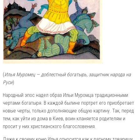
(
Илья Муромец — доблестный богатырь, защитник народа на
Руси
)
Народный эпос надел образ Ильи Муромца традиционными
чертами богатыря. В каждой былине портрет его приобретает
новые черты, только дополняющие общую картину. Так, перед
тем, как уйти из дома в Киев, воин кланяется родителям и
просит у них христианского благословения.
Даже к своему коню Илья относится как к ратному товарищу.