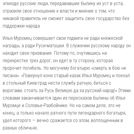
эпизоде русские люди, передававшие былину из уст в уста,
отразили свое отношение к власти и мнение о том, что
никакой правитель не сможет защитить свое государство без
поддержки народа.
Илья Муромец совершает свои подвиги не ради княжеской
награды, а ради Руси-матушки. В служении русскому народу он
находит свое призвание. Потому-то, очутившись на
перекрестке трех дорог, он едет в ту сторону, которая
пророчит погибель. Но могучему богатырю «смерть в бою не
писана». «Повернул коня старый казак Илья Муромец и поехал
в стольный Киев-град нести службу ратную, биться с
ворогами, стоять за Русь Великую да за русский народ!» Этими
словами заканчивается один из пересказов былины об Илье
Муромце и Соловье-Разбойнике. Но на самом деле, это не
конец, а только начало ратного пути легендарного богатыря,
удел которого — вечно сражается со злом, воплощенным в
разных обличьях.