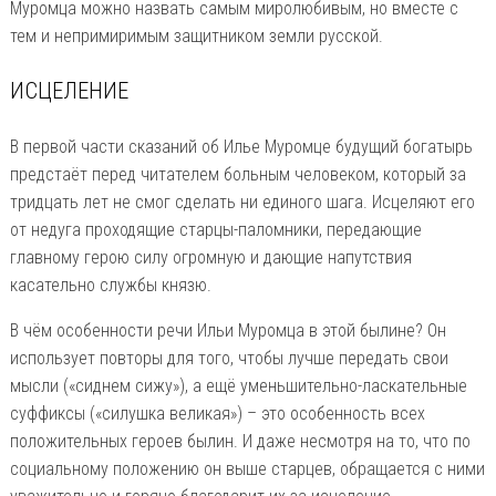
Муромца можно назвать самым миролюбивым, но вместе с
тем и непримиримым защитником земли русской.
ИСЦЕЛЕНИЕ
В первой части сказаний об Илье Муромце будущий богатырь
предстаёт перед читателем больным человеком, который за
тридцать лет не смог сделать ни единого шага. Исцеляют его
от недуга проходящие старцы-паломники, передающие
главному герою силу огромную и дающие напутствия
касательно службы князю.
В чём особенности речи Ильи Муромца в этой былине? Он
использует повторы для того, чтобы лучше передать свои
мысли («сиднем сижу»), а ещё уменьшительно-ласкательные
суффиксы («силушка великая») – это особенность всех
положительных героев былин. И даже несмотря на то, что по
социальному положению он выше старцев, обращается с ними