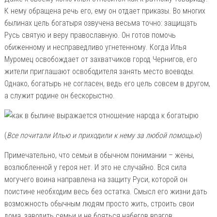
К нему обращена речь его, ему он отдает приказы. Во многих
былинах цель богатыря озвучена весьма точно: защищать
Русь святую и веру православную. Он готов помочь
обиженному и несправедливо угнетенному. Когда Илья
Муромец освобождает от захватчиков город Чернигов, его
жители приглашают освободителя занять место воеводы.
Однако, богатырь не согласен, ведь его цель совсем в другом,
а служит родине он бескорыстно.
(
Все почитали Илью и приходили к нему за любой помощью
)
Примечательно, что семьи в обычном понимании – жены,
возлюбленной у героя нет. И это не случайно. Вся сила
могучего воина направлена на защиту Руси, которой он
поистине необходим весь без остатка. Смысл его жизни дать
возможность обычным людям просто жить, строить свои
дома, заводить семьи и не бояться набегов врагов.