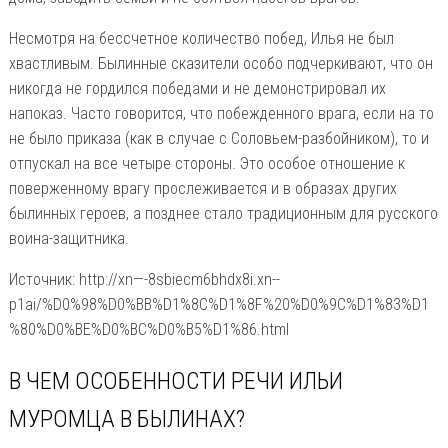
Несмотря на бессчетное количество побед, Илья не был
хвастливым. Былинные сказители особо подчеркивают, что он
никогда не гордился победами и не демонстрировал их
напоказ. Часто говорится, что побежденного врага, если на то
не было приказа (как в случае с Соловьем-разбойником), то и
отпускал на все четыре стороны. Это особое отношение к
поверженному врагу прослеживается и в образах других
былинных героев, а позднее стало традиционным для русского
воина-защитника.
Источник: http://xn—-8sbiecm6bhdx8i.xn--
p1ai/%D0%98%D0%BB%D1%8C%D1%8F%20%D0%9C%D1%83%D1
%80%D0%BE%D0%BC%D0%B5%D1%86.html
В ЧЕМ ОСОБЕННОСТИ РЕЧИ ИЛЬИ
МУРОМЦА В БЫЛИНАХ?