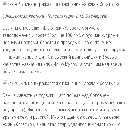
(
Знаменитая картина «Три богатыря» В.М. Васнецова
)
Былины описывают Илью, как человека могучего
телосложения и роста (больше 180 см), с русыми кудрями,
черными бровями, бородой с проседью. Его облачение –
традиционное для того времени: шлем и кольчуга, а из оружия
– палица, копье и щит. За высокий воинский дух и боевые
качества назначил князь Илью Муромца старшим над всеми
богатырями своими.
Самые известные подвиги – это победа над Соловьем-
разбойником (объединяющий образ бандитов, промышлявших
на дорогах), Идолищем Поганым, Калином-царем и другими
врагами земли русской. Много подвигов совершил за свою
жизнь богатырь, а как стал стар, удалился в монастырь. Но