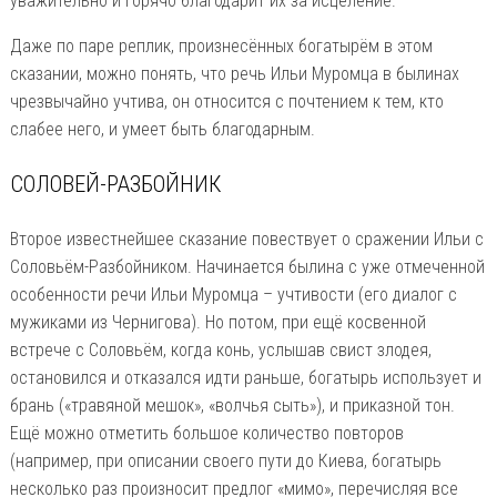
уважительно и горячо благодарит их за исцеление.
Даже по паре реплик, произнесённых богатырём в этом
сказании, можно понять, что речь Ильи Муромца в былинах
чрезвычайно учтива, он относится с почтением к тем, кто
слабее него, и умеет быть благодарным.
СОЛОВЕЙ-РАЗБОЙНИК
Второе известнейшее сказание повествует о сражении Ильи с
Соловьём-Разбойником. Начинается былина с уже отмеченной
особенности речи Ильи Муромца – учтивости (его диалог с
мужиками из Чернигова). Но потом, при ещё косвенной
встрече с Соловьём, когда конь, услышав свист злодея,
остановился и отказался идти раньше, богатырь использует и
брань («травяной мешок», «волчья сыть»), и приказной тон.
Ещё можно отметить большое количество повторов
(например, при описании своего пути до Киева, богатырь
несколько раз произносит предлог «мимо», перечисляя все