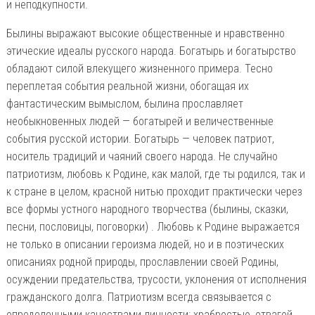
и неподкупности.
Былины выражают высокие общественные и нравственно
этические идеалы русского народа. Богатырь и богатырство
обладают силой влекущего жизненного примера. Тесно
переплетая события реальной жизни, обогащая их
фантастическим вымыслом, былина прославляет
необыкновенных людей — богатырей и величественные
события русской истории. Богатырь — человек патриот,
носитель традиций и чаяний своего народа. Не случайно
патриотизм, любовь к Родине, как малой, где ты родился, так и
к стране в целом, красной нитью проходит практически через
все формы устного народного творчества (былины, сказки,
песни, пословицы, поговорки) . Любовь к Родине выражается
не только в описании героизма людей, но и в поэтических
описаниях родной природы, прославлении своей Родины,
осуждении предательства, трусости, уклонения от исполнения
гражданского долга. Патриотизм всегда связывается с
определенными качествами личности: храбростью, отвагой,