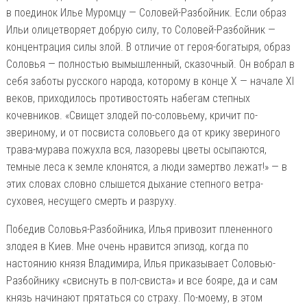
в поединок Илье Муромцу — Соловей-Разбойник. Если образ
Ильи олицетворяет добрую силу, то Соловей-Разбойник —
концентрация силы злой. В отличие от героя-богатыря, образ
Соловья — полностью вымышленный, сказочный. Он вобрал в
себя заботы русского народа, которому в конце X — начале XI
веков, приходилось противостоять набегам степных
кочевников. «Свищет злодей по-соловьему, кричит по-
звериному, и от посвиста соловьего да от крику звериного
трава-мурава пожухла вся, лазоревы цветы осыпаются,
темные леса к земле клонятся, а люди замертво лежат!» — в
этих словах словно слышется дыхание степного ветра-
суховея, несущего смерть и разруху.
Победив Соловья-Разбойника, Илья привозит плененного
злодея в Киев. Мне очень нравится эпизод, когда по
настоянию князя Владимира, Илья приказывает Соловью-
Разбойнику «свиснуть в пол-свиста» и все бояре, да и сам
князь начинают прятаться со страху. По-моему, в этом