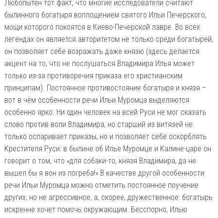
Любопытен тот факт, что многие исследователи считают
былинного богатыря воплощением святого Ильи Печерского,
мощи которого покоятся в Киево-Печерской лавре. Во всех
легендах он является авторитетом не только среди богатырей,
он позволяет себе возражать даже князю (здесь делается
акцент на то, что не послушаться Владимира Илья может
только из-за противоречия приказа его христианским
принципам). Постоянное противостояние богатыря и князя –
вот в чём особенности речи Ильи Муромца выделяются
особенно ярко. Ни один человек на всей Руси не мог сказать
слово против воли Владимира, но старший из витязей не
только оспаривает приказы, но и позволяет себе оскорблять
Крестителя Руси: в былине об Илье Муромце и Калине-царе он
говорит о том, что «для собаки-то, князя Владимира, да не
вышел бы я вон из погреба!» В качестве другой особенности
речи Ильи Муромца можно отметить постоянное поучение
других, но не агрессивное, а, скорее, дружественное: богатырь
искренне хочет помочь окружающим. Бесспорно, Илью