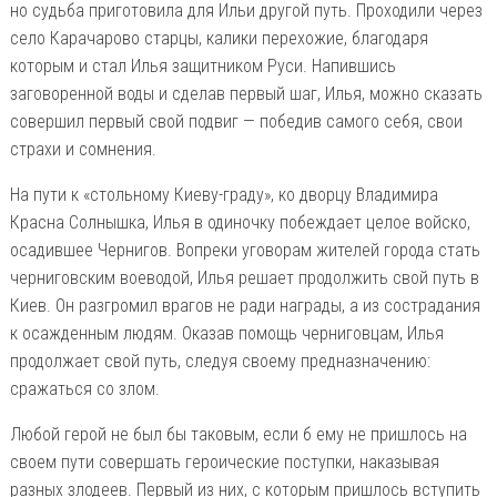
но судьба приготовила для Ильи другой путь. Проходили через
село Карачарово старцы, калики перехожие, благодаря
которым и стал Илья защитником Руси. Напившись
заговоренной воды и сделав первый шаг, Илья, можно сказать
совершил первый свой подвиг — победив самого себя, свои
страхи и сомнения.
На пути к «стольному Киеву-граду», ко дворцу Владимира
Красна Солнышка, Илья в одиночку побеждает целое войско,
осадившее Чернигов. Вопреки уговорам жителей города стать
черниговским воеводой, Илья решает продолжить свой путь в
Киев. Он разгромил врагов не ради награды, а из сострадания
к осажденным людям. Оказав помощь черниговцам, Илья
продолжает свой путь, следуя своему предназначению:
сражаться со злом.
Любой герой не был бы таковым, если б ему не пришлось на
своем пути совершать героические поступки, наказывая
разных злодеев. Первый из них, с которым пришлось вступить