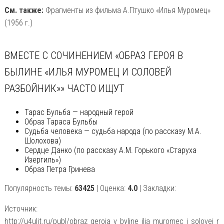
См. также:
Фрагменты из фильма А.Птушко «Илья Муромец»
(1956 г.)
ВМЕСТЕ С СОЧИНЕНИЕМ «ОБРАЗ ГЕРОЯ В
БЫЛИНЕ «ИЛЬЯ МУРОМЕЦ И СОЛОВЕЙ
РАЗБОЙНИК»» ЧАСТО ИЩУТ
Тарас Бульба — народный герой
Образ Тараса Бульбы
Судьба человека — судьба народа (по рассказу М.А.
Шолохова)
Сердце Данко (по рассказу А.М. Горького «Старуха
Изергиль»)
Образ Петра Гринева
Популярность темы:
63425
| Оценка:
4.0
| Закладки:
Источник:
http://u4ulit.ru/publ/obraz_geroja_v_byline_ilja_muromec_i_solovej_r