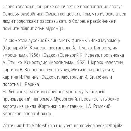
Слово «слава» в концовке означает не прославление заслуг
Соловья-разбойника. Смысл концовки в том, что из века в век
люди продолжают рассказывать о Соловье-разбойнике и
помнить подвиг Ильи Муромца.
По сюжетам русских былин сняты фильмы «Илья Муромец»
(Сценарий М. Кочнева, постановка А. Птушко. Киностудия
«Мосфипьм», 1956), «Садко» (Сценарий К. Исаева, постановка
А. Птушко. Киностудия «Мосфильм», 1952). Широко известны
картины В. Васнецова «Богатыри», «Витязь на распутье»,
картина И. Репина «Садко», иллюстрации И. Билибина и
полотна Н. Рериха.
На былинные мотивы написано много музыкальных
произведений, например: Мусоргский: пьеса «Богатырские
ворота» из цикла «Картинки с выставки»; Н.А. Римский-
Корсаков: опера «Садко».
Источник: http://info-shkola.ru/ilya-muromec-i-solovej-razbojnik-