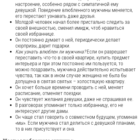
настроение, особенно рядом с симпатичной ему
девушкой. Поведение влюбленного мужчины меняется,
его перестают узнавать даже друзья.
Молодой человек начал более пристально следить за
своей внешностью, сменил имидж, чтоб нравиться
своей избраннице.
Он постоянно думает о ней, периодически делает
сюрпризы, дарит подарки.
Как узнать влюблен ли мужчина?
Если он разрешает
переставить что-то в своей квартире, купить предмет
интерьера и при этом постоянно им пользуется, то
можно поздравить, мужчина действительно испытывает
чувства, так как в ином случае женщина не была бы
допущена в святая святых – холостяцкую квартиру.
Он хочет больше времени проводить с ней, меняет
расписание, отменяет поездки.
Он чувствует желания девушки, даже не спрашивая ее.
В разговорах упоминает только избранницу, его не
интересуют другие дамы.
Он чаще стал говорить о совместном будущем, упоминая
«мы». Если мужчина стал делиться с девушкой планами,
то в них присутствует и она.