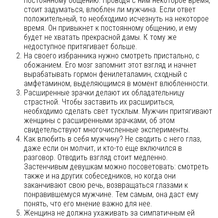
постоянному общению. Проводя с ним некоторое время,
стоит задуматься, влюблен ли мужчина. Если ответ
положительный, то необходимо исчезнуть на некоторое
время. Он привыкнет к постоянному общению, и ему
будет не хватать прекрасной дамы. К тому же
недоступное притягивает больше.
На своего избранника нужно смотреть пристально, с
обожанием. Его мозг запомнит этот взгляд и начнет
вырабатывать гормон фенилеталамин, сходный с
амфетамином, выделяющимся в момент влюбленности.
Расширенные зрачки делают их обладательницу
страстной. Чтобы заставить их расшириться,
необходимо сделать свет тусклым. Мужчин притягивают
женщины с расширенными зрачками, об этом
свидетельствуют многочисленные эксперименты.
Как влюбить в себя мужчину? Не сводить с него глаз,
даже если он молчит, и кто-то еще включился в
разговор. Отводить взгляд стоит медленно.
Застенчивым девушкам можно посоветовать: смотреть
также и на других собеседников, но когда они
заканчивают свою речь, возвращаться глазами к
понравившемуся мужчине. Тем самым, она даст ему
понять, что его мнение важно для нее.
Женщина не должна ухаживать за симпатичным ей