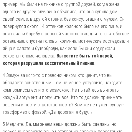
пример: Мы были на пикнике с группой друзей, когда жена
одного из друзей случайно объявила, что она купила дом
своей семье, в другой стране, без консультации с мужем. Он
повернулся около 14 оттенков красного было на его лице, и
они начали борьбу в верхней части легких, для того, чтобы все
остальные, опустив головы, криминалистические исследовали
яйца в салате и бутерброды, как если бы они содержали
секреты генома человека.
Вы хотите быть той парой,
которая разрушила восхитительный пикник
.
4 Замуж за кого-то с позвоночником, кто ценит, что вы
обладаете собственным. Тем не менее, уступайте, находите
компромиссы если это возможно. Не пытайтесь выиграть
каждый аргумент и получить все. Кто то должен принимать
решения и нести ответственность? Вам же не нужен супруг-
трасформер с фразой: «Да, дорогая, я буду. »
5 Медлите. Да, мы знаем вещи должны быть сделаны, но
серьезно, положите ваше нетерпение далеко и перестаньте