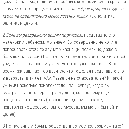
дома. К счастью, если вы способны к компромиссу на красной
горячей кнопке предмета чистоты,
ваш брак вряд ли сойдет с
курса на сравнительно менее летучих темах
, как политика,
религия, и деньги.
2
Если вы раздражены вашим партнером
, представ те его,
маленьким ребенком. Мы знаем! Вы совершенно не хотите
попробовать это! Это звучит ужасно! (И, возможно, даже с
большой натяжкой.) Но поверьте нам-это удивительный способ
увидеть его под новым углом. Вот что нужно сделать: В то
время как ваш партнер возится, что-то делая представьте его
в возрасте пяти лет. AАА Разве он не очарователен? И такой
умный! Насколько привлекателен ваш супруг, когда вы
смотрите на него через призму дела, которое ему еще
предстоит выполнить (открывание двери в гараже,
подстригание деревьев, вынос мусора., мы могли бы пойти
далее).
3 Нет кулачным боям в общественных местах. Возьмем такой