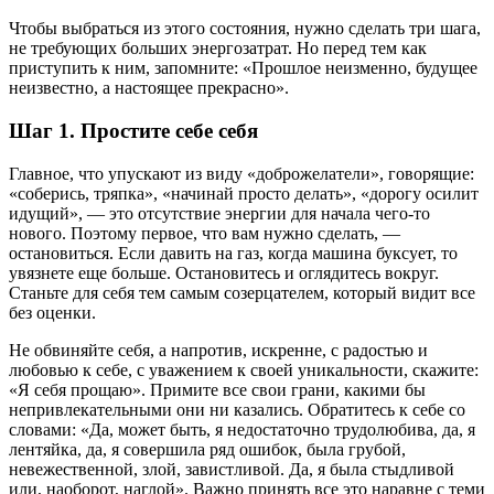
Чтобы выбраться из этого состояния, нужно сделать три шага,
не требующих больших энергозатрат. Но перед тем как
приступить к ним, запомните: «Прошлое неизменно, будущее
неизвестно, а настоящее прекрасно».
Шаг 1. Простите себе себя
Главное, что упускают из виду «доброжелатели», говорящие:
«соберись, тряпка», «начинай просто делать», «дорогу осилит
идущий», — это отсутствие энергии для начала чего-то
нового. Поэтому первое, что вам нужно сделать, —
остановиться. Если давить на газ, когда машина буксует, то
увязнете еще больше. Остановитесь и оглядитесь вокруг.
Станьте для себя тем самым созерцателем, который видит все
без оценки.
Не обвиняйте себя, а напротив, искренне, с радостью и
любовью к себе, с уважением к своей уникальности, скажите:
«Я себя прощаю». Примите все свои грани, какими бы
непривлекательными они ни казались. Обратитесь к себе со
словами: «Да, может быть, я недостаточно трудолюбива, да, я
лентяйка, да, я совершила ряд ошибок, была грубой,
невежественной, злой, завистливой. Да, я была стыдливой
или, наоборот, наглой». Важно принять все это наравне с теми