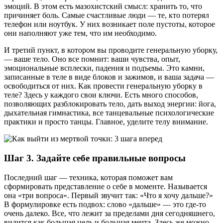
эмоций. В этом есть мазохистский смысл: хранить то, что
причиняет боль. Самые счастливые люди — те, кто потерял
телефон или ноутбук. У них возникает поле пустоты, которое
они наполняют уже тем, что им необходимо.
И третий пункт, в котором вы проводите генеральную уборку,
— ваше тело. Оно все помнит: ваши чувства, опыт,
эмоциональные всплески, падения и подъемы. Это камни,
записанные в теле в виде блоков и зажимов, и ваша задача —
освободиться от них. Как провести генеральную уборку в
теле? Здесь у каждого свои ключи. Есть много способов,
позволяющих разблокировать тело, дать выход энергии: йога,
дыхательная гимнастика, все танцевальные психологические
практики и просто танцы. Главное, уделите телу внимание.
Шаг 3. Задайте себе правильные вопросы
Последний шаг — техника, которая поможет вам
сформировать представление о себе в моменте. Называется
она «три вопроса». Первый звучит так: «Что я хочу дальше?»
В формулировке есть подвох: слово «дальше» — это где-то
очень далеко. Все, что лежит за пределами дня сегодняшнего,
видится как большая цель и большая мечта. Здесь же можно