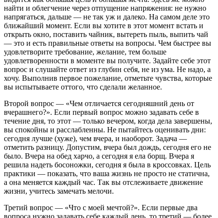
найти и облегчение через отпущение напряжения: не нужно
напрягаться, дальше — не так уж и далеко. На самом деле это
ближайший момент. Если вы хотите в этот момент встать и
открыть окно, поставить чайник, вытереть пыль, выпить чай
— это и есть правильные ответы на вопросы. Чем быстрее вы
удовлетворите требование, желание, тем больше
удовлетворенности в моменте вы получите. Задайте себе этот
вопрос и слушайте ответ из глубин себя, не из ума. Не надо, а
хочу. Выполнив первое пожелание, отметьте чувства, которые
вы испытываете оттого, что сделали желанное.
Второй вопрос — «Чем отличается сегодняшний день от
вчерашнего?». Если первый вопрос можно задавать себе в
течение дня, то этот — только вечером, когда дела завершены,
вы спокойны и расслабленны. Не пытайтесь оценивать дни:
сегодня лучше (хуже), чем вчера, и наоборот. Задача —
отметить разницу. Допустим, вчера был дождь, сегодня его не
было. Вчера на обед харчо, а сегодня я ела борщ. Вчера я
решила надеть босоножки, сегодня я была в кроссовках. Цель
практики — показать, что ваша жизнь не просто не статична,
а она меняется каждый час. Так вы отслеживаете движение
жизни, учитесь замечать мелочи.
Третий вопрос — «Что с моей мечтой?». Если первые два
вопроса нужно задавать себе каждый день, то третий — более