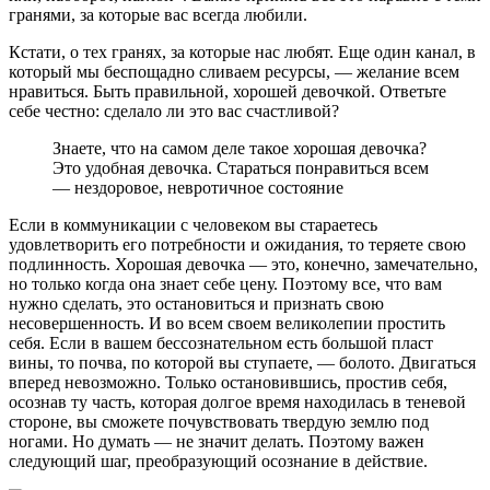
гранями, за которые вас всегда любили.
Кстати, о тех гранях, за которые нас любят. Еще один канал, в
который мы беспощадно сливаем ресурсы, — желание всем
нравиться. Быть правильной, хорошей девочкой. Ответьте
себе честно: сделало ли это вас счастливой?
Знаете, что на самом деле такое хорошая девочка?
Это удобная девочка. Стараться понравиться всем
— нездоровое, невротичное состояние
Если в коммуникации с человеком вы стараетесь
удовлетворить его потребности и ожидания, то теряете свою
подлинность. Хорошая девочка — это, конечно, замечательно,
но только когда она знает себе цену. Поэтому все, что вам
нужно сделать, это остановиться и признать свою
несовершенность. И во всем своем великолепии простить
себя. Если в вашем бессознательном есть большой пласт
вины, то почва, по которой вы ступаете, — болото. Двигаться
вперед невозможно. Только остановившись, простив себя,
осознав ту часть, которая долгое время находилась в теневой
стороне, вы сможете почувствовать твердую землю под
ногами. Но думать — не значит делать. Поэтому важен
следующий шаг, преобразующий осознание в действие.