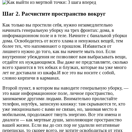
Шаг 2. Расчистите пространство вокруг
Как только вы простили себя, нужно незамедлительно
начинать генеральную уборку на трех фронтах: дома, в
информационном поле и в теле. Начните с банальной уборки
дома. Освободитесь от всего хлама и ненужных вещей, тем
более тех, что напоминают о прошлом. Избавиться от
лишнего нужно до того, как вы начнете мыть пол. Если
внутренние убеждения не позволяют вам выбрасывать вещи,
отдайте их нуждающимся. Вы даже не представляете, сколько
всего хранится в тех юбках и блузках, которые вы уже много
лет не доставали из шкафа.И все это вы носите с собой,
словно кирпичи в карманах.
Второй пункт, в котором вы наводите генеральную уборку, —
это ваше информационное поле, личное пространство,
занимаемое другими людьми. Внимательно пролистайте
телефон, ноутбук, записную книжку: там скрываются те, кто
уже эмоционально с вами не связан, но, занимая место в
мобильном, продолжают тянуть энергию. Все эти имена и
диалоги — как мертвые души, заполняющие пространство
вашей жизни. Если вы до сих пор не удалили негативные
переписки, то скорее всего, не хотите освободиться от этих