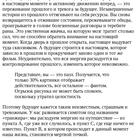
в настоящем моменте и активному движению вперед, — это
переживание прошлого и тревога за будущее. Незавершенные
истории из прошлого оттягивают на себя ресурсы. Вы снова
возвращаетесь в отжившие состояния, пережевываете обиды,
проигрываете в голове болезненные разговоры и теребите
раны. Это умственная жвачка, на которую мозг тратит столько
сил, что не способен обратить внимание на настоящий
момент. Когда дверь в прошлое открыта, настоящее выдувает
туда сквозняком. А будущее строится в настоящем, которое
зависло в прошлом и прокручивает заново один и тот же
фильм. Неудивительно, что вся энергия расходуется на
контролирование прошлого, изменить которое невозможно.
Представьте, вы — это пазл. Получается, что
только 30% картинки отображает
действительность, все остальное — фантом.
Огрызок рисунка не может быть спокоен,
поскольку утратил целостность
Поэтому будущее кажется таким неизвестным, страшным и
тревожным. У нас развивается симптом под названием
«транжира»: мы расходуем энергию на путешествие — из
пункта А, где уже все случилось, в пункт С, где еще ничего не
известно. Пункт B, в котором происходит в данный момент
наша жизнь, становится мертвой точкой.