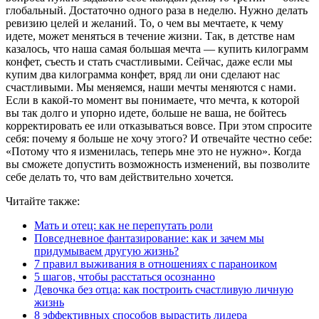
глобальный. Достаточно одного раза в неделю. Нужно делать
ревизию целей и желаний. То, о чем вы мечтаете, к чему
идете, может меняться в течение жизни. Так, в детстве нам
казалось, что наша самая большая мечта — купить килограмм
конфет, съесть и стать счастливыми. Сейчас, даже если мы
купим два килограмма конфет, вряд ли они сделают нас
счастливыми. Мы меняемся, наши мечты меняются с нами.
Если в какой-то момент вы понимаете, что мечта, к которой
вы так долго и упорно идете, больше не ваша, не бойтесь
корректировать ее или отказываться вовсе. При этом спросите
себя: почему я больше не хочу этого? И отвечайте честно себе:
«Потому что я изменилась, теперь мне это не нужно». Когда
вы сможете допустить возможность изменений, вы позволите
себе делать то, что вам действительно хочется.
Читайте также:
Мать и отец: как не перепутать роли
Повседневное фантазирование: как и зачем мы
придумываем другую жизнь?
7 правил выживания в отношениях с параноиком
5 шагов, чтобы расстаться осознанно
Девочка без отца: как построить счастливую личную
жизнь
8 эффективных способов вырастить лидера