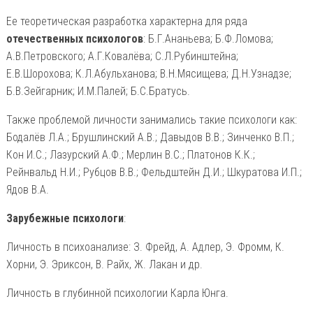
Ее теоретическая разработка характерна для ряда
отечественных психологов
: Б.Г.Ананьева; Б.Ф.Ломова;
А.В.Петровского; А.Г.Ковалёва; С.Л.Рубинштейна;
Е.В.Шорохова; К.Л.Абульханова; В.Н.Мясищева; Д.Н.Узнадзе;
Б.В.Зейгарник; И.М.Палей; Б.С.Братусь.
Также проблемой личности занимались такие психологи как:
Бодалёв Л.А.; Брушлинский А.В.; Давыдов В.В.; Зинченко В.П.;
Кон И.С.; Лазурский А.Ф.; Мерлин В.С.; Платонов К.К.;
Рейнвальд Н.И.; Рубцов В.В.; Фельдштейн Д.И.; Шкуратова И.П.;
Ядов В.А.
Зарубежные психологи
:
Личность в психоанализе: З. Фрейд, А. Адлер, Э. Фромм, К.
Хорни, Э. Эриксон, В. Райх, Ж. Лакан и др.
Личность в глубинной психологии Карла Юнга.