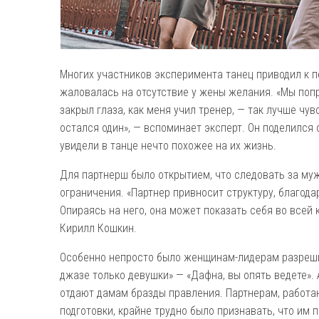
Многих участников эксперимента танец приводил к пе
жаловалась на отсутствие у жены желания. «Мы попро
закрыл глаза, как меня учил тренер, — так лучше чув
остался один», — вспоминает эксперт. Он поделился
увидели в танце нечто похожее на их жизнь.
Для партнерш было открытием, что следовать за муж
ограничения. «Партнер привносит структуру, благо
Опираясь на него, она может показать себя во всей 
Кирилл Кошкин.
Особенно непросто было женщинам-лидерам разрешит
джазе только девушки» — «Дафна, вы опять ведете».
отдают дамам бразды правления. Партнерам, работ
подготовки, крайне трудно было признавать, что им 