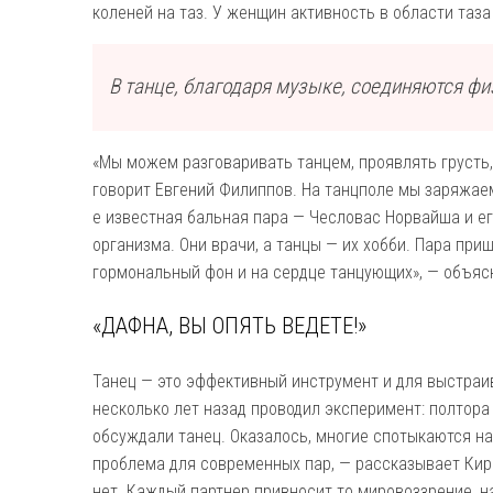
коленей на таз. У женщин активность в области таз
В танце, благодаря музыке, соединяются фи
«Мы можем разговаривать танцем, проявлять грусть, 
говорит Евгений Филиппов. На танцполе мы заряжаем
е известная бальная пара — Чесловас Норвайша и ег
организма. Они врачи, а танцы — их хобби. Пара при
гормональный фон и на сердце танцующих», — объяс
«ДАФНА, ВЫ ОПЯТЬ ВЕДЕТЕ!»
Танец — это эффективный инструмент и для выстра
несколько лет назад проводил эксперимент: полтора
обсуждали танец. Оказалось, многие спотыкаются на
проблема для современных пар, — рассказывает Кири
нет. Каждый партнер привносит то мировоззрение, н