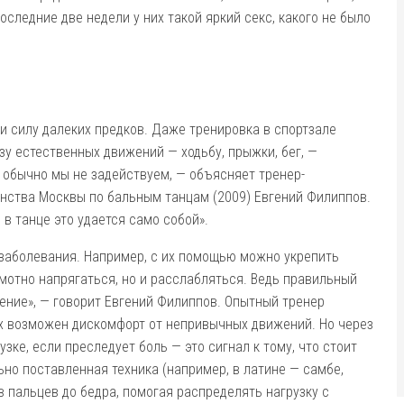
оследние две недели у них такой яркий секс, какого не было
и силу далеких предков. Даже тренировка в спортзале
зу естественных движений — ходьбу, прыжки, бег, —
 обычно мы не задействуем, — объясняет тренер-
енства Москвы по бальным танцам (2009) Евгений Филиппов.
 в танце это удается само собой».
аболевания. Например, с их помощью можно укрепить
амотно напрягаться, но и расслаб­ляться. Ведь правильный
ление», — говорит Евгений Филиппов. Опытный тренер
х возможен дискомфорт от непривычных движений. Но через
зке, если преследует боль — это сигнал к тому, что стоит
ьно поставленная техника (например, в латине — самбе,
в пальцев до бедра, помогая распределять нагрузку с