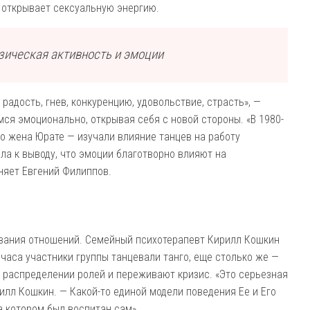
а открывает сексуальную энергию.
зическая активность и эмоции
радость, гнев, конкуренцию, удовольствие, страсть», —
ся эмоционально, открывая себя с новой стороны. «В 1980-
о жена Юрате — изучали влияние танцев на работу
шла к выводу, что эмоции благотворно влияют на
няет Евгений Филиппов.
ивания отношений. Семейный психотерапевт Кирилл Кошкин
 часа участники группы танцевали танго, еще столько же —
 распределении ролей и переживают кризис. «Это серьезная
лл Кошкин. — Какой-то единой модели поведения Ее и Его
а котором был воспитан сам».