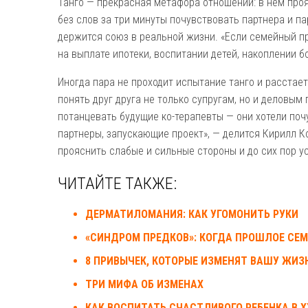
Танго — прекрасная метафора отношений: в нем про
без слов за три минуты почувствовать партнера и па
держится союз в реальной жизни. «Если семейный пр
на выплате ипотеки, воспитании детей, накоплении б
Иногда пара не проходит испытание танго и расстае
понять друг друга не только супругам, но и деловым
потанцевать будущие ко-терапевты — они хотели почу
партнеры, запускающие проект», — делится Кирилл К
прояснить слабые и сильные стороны и до сих пор у
ЧИТАЙТЕ ТАКЖЕ:
ДЕРМАТИЛОМАНИЯ: КАК УГОМОНИТЬ РУКИ
«СИНДРОМ ПРЕДКОВ»: КОГДА ПРОШЛОЕ СЕ
8 ПРИВЫЧЕК, КОТОРЫЕ ИЗМЕНЯТ ВАШУ ЖИЗ
ТРИ МИФА ОБ ИЗМЕНАХ
КАК ВОСПИТАТЬ СЧАСТЛИВОГО РЕБЕНКА В XX