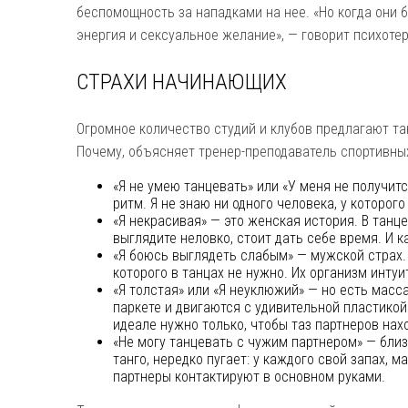
беспомощность за нападками на нее. «Но когда они 
энергия и сексуальное желание», — говорит психоте
СТРАХИ НАЧИНАЮЩИХ
Огромное количество студий и клубов предлагают та
Почему, объясняет тренер-преподаватель спортивны
«Я не умею танцевать» или «У меня не получит
ритм. Я не знаю ни одного человека, у которог
«Я некрасивая» — это женская история. В танц
выглядите неловко, стоит дать себе время. И к
«Я боюсь выглядеть слабым» — мужской страх.
которого в танцах не нужно. Их организм инт
«Я толстая» или «Я неуклюжий» — но есть масс
паркете и двигаются с удивительной пластикой 
идеале нужно только, чтобы таз партнеров нах
«Не могу танцевать с чужим партнером» — близ
танго, нередко пугает: у каждого свой запах, 
партнеры контактируют в основном руками.