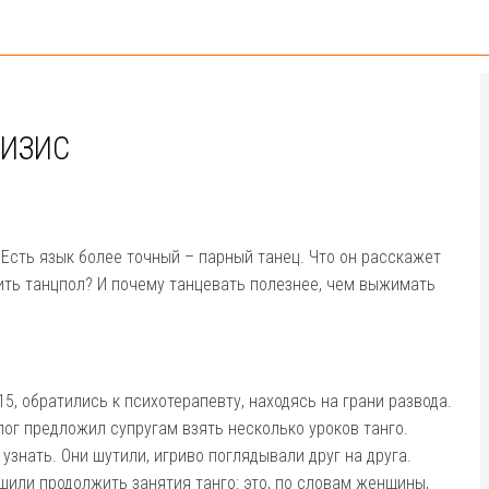
РИЗИС
 Есть язык более точный – парный танец. Что он расскажет
оить танцпол? И почему танцевать полезнее, чем выжимать
15, обратились к психотерапевту, находясь на грани развода.
лог предложил супругам взять несколько уроков танго.
узнать. Они шутили, игриво поглядывали друг на друга.
шили продолжить занятия танго: это, по словам женщины,