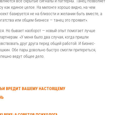
являются все скрытые сигналы и паттерны. Танец позволяет
ру как единое целое. На милонге хорошо видно, на чем
оект базируется не на близости и желании быть вместе, а
огатства или общем бизнесе — танец это проявит».
тся. Но бывает наоборот — новый опыт помогает лучше
 партнерам. «У меня было два случая, когда пришли
вствовать друг друга перед общей работой. И бизнес-
ошкин. Обе пары довольно быстро смогли притереться,
спешно ведут общее дело.
МЬИ ВРЕДИТ ВАШЕМУ НАСТОЯЩЕМУ
НЬ
I ВЕКЕ: 9 СОВЕТОВ ПСИХОЛОГА