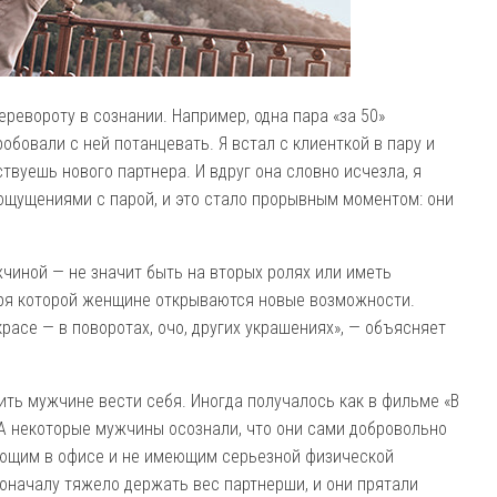
ревороту в сознании. Например, одна пара «за 50»
бовали с ней потанцевать. Я встал с клиенткой в пару и
ствуешь нового партнера. И вдруг она словно исчезла, я
 ощущениями с парой, и это стало прорывным моментом: они
чиной — не значит быть на вторых ролях или иметь
даря которой женщине открываются новые возможности.
красе — в поворотах, очо, других украшениях», — объясняет
ь мужчине вести себя. Иногда получалось как в фильме «В
 А некоторые мужчины осознали, что они сами добровольно
ающим в офисе и не имеющим серьезной физической
поначалу тяжело держать вес партнерши, и они прятали