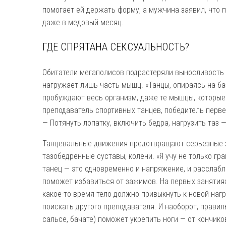
помогает ей держать форму, а мужчина заявил, что п
даже в медовый месяц.
ГДЕ СПРЯТАНА СЕКСУАЛЬНОСТЬ?
Обитатели мегаполисов подрастеряли выносливость 
нагружает лишь часть мышц. «Танцы, опираясь на ба
пробуждают весь организм, даже те мышцы, которые
преподаватель спортивных танцев, победитель перв
— Потянуть лопатку, включить бедра, нагрузить таз —
Танцевальные движения предотвращают серьезные з
тазобедренные суставы, колени. «Я учу не только гр
танец — это одновременно и напряжение, и расслаб­
поможет избавиться от зажимов. На первых занятия
какое-то время тело должно привыкнуть к новой нагру
поискать другого преподавателя. И наоборот, правил
сальсе, бачате) поможет укрепить ноги — от кончико