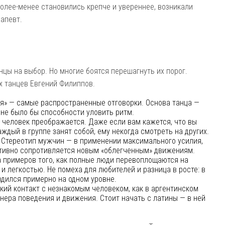
более-менее становились крепче и увереннее, возникали
рапевт.
нцы на выбор. Но многие боятся перешагнуть их порог.
х танцев Евгений Филиппов.
ся» — самые распространенные отговорки. Основа танца —
о не было бы способности уловить ритм.
е человек преображается. Даже если вам кажется, что вы
аждый в группе занят собой, ему некогда смотреть на других.
 Стереотип мужчин — в применении максимального усилия,
уитивно сопротивляется новым «облегченным» движениям.
а примеров того, как полные люди перевоплощаются на
и легкостью. Не помеха для любителей и разница в росте: в
одился примерно на одном уровне.
кий контакт с незнакомым человеком, как в аргентинском
манера поведения и движения. Стоит начать с латины — в ней