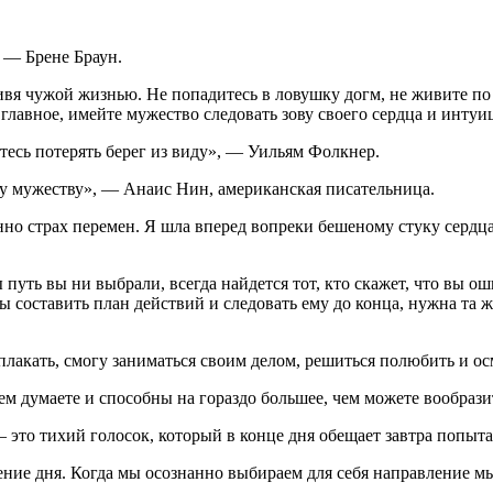
, — Брене Браун.
 живя чужой жизнью. Не попадитесь в ловушку догм, не живите 
главное, имейте мужество следовать зову своего сердца и инту
есь потерять берег из виду», — Уильям Фолкнер.
 мужеству», — Анаис Нин, американская писательница.
нно страх перемен. Я шла вперед вопреки бешеному стуку сердца
уть вы ни выбрали, всегда найдется тот, кто скажет, что вы оши
составить план действий и следовать ему до конца, нужна та же
м плакать, смогу заниматься своим делом, решиться полюбить и 
чем думаете и способны на гораздо большее, чем можете вообрази
 это тихий голосок, который в конце дня обещает завтра попыт
чение дня. Когда мы осознанно выбираем для себя направление м