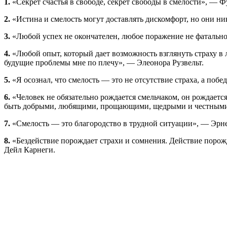
1.
«Секрет счастья в свободе, секрет свободы в смелости», — 
2.
«Истина и смелость могут доставлять дискомфорт, но они ни
3.
«Любой успех не окончателен, любое поражение не фатально.
4.
«Любой опыт, который дает возможность взглянуть страху в ли
будущие проблемы мне по плечу», — Элеонора Рузвельт.
5.
«Я осознал, что смелость — это не отсутствие страха, а побед
6.
«Человек не обязательно рождается смельчаком, он рождаетс
быть добрыми, любящими, прощающими, щедрыми и честными»
7.
«Смелость — это благородство в трудной ситуации», — Эрн
8.
«Бездействие порождает страхи и сомнения. Действие порожд
Дейл Карнеги.