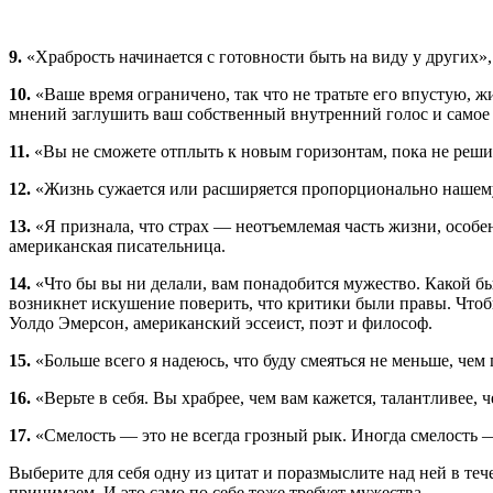
9.
«Храбрость начинается с готовности быть на виду у других»
10.
«Ваше время ограничено, так что не тратьте его впустую,
мнений заглушить ваш собственный внутренний голос и самое 
11.
«Вы не сможете отплыть к новым горизонтам, пока не решит
12.
«Жизнь сужается или расширяется пропорционально нашему
13.
«Я признала, что страх — неотъемлемая часть жизни, особе
американская писательница.
14.
«Что бы вы ни делали, вам понадобится мужество. Какой бы п
возникнет искушение поверить, что критики были правы. Чтобы 
Уолдо Эмерсон, американский эссеист, поэт и философ.
15.
«Больше всего я надеюсь, что буду смеяться не меньше, че
16.
«Верьте в себя. Вы храбрее, чем вам кажется, талантливее, 
17.
«Смелость — это не всегда грозный рык. Иногда смелость —
Выберите для себя одну из цитат и поразмыслите над ней в те
принимаем. И это само по себе тоже требует мужества.