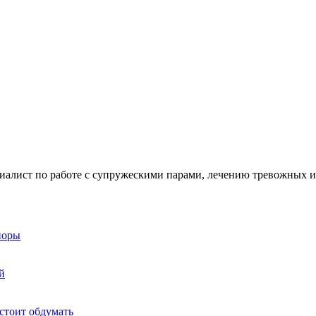
ециалист по работе с супружескими парами, лечению тревожных и
поры
й
стоит обдумать