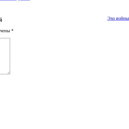
Эхо войны
й
ечены
*