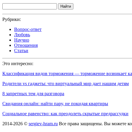
Найти
Рубрики:
Вопрос-ответ
Любовь
Научно
Отношения
Статьи
Это интересно:
Классификация видов торможения — торможение возникает к
Родители vs гаджеты: что виртуальный мир дает нашим детям
8 запретных тем для разговора
Свидания онлайн: найти пару, не покидая квартиры
Социальное равенство: как преодолеть скрытые предрассудки
2014-2026 ©
sergiev-hram.ru
Все права защищены. Вы можете ко