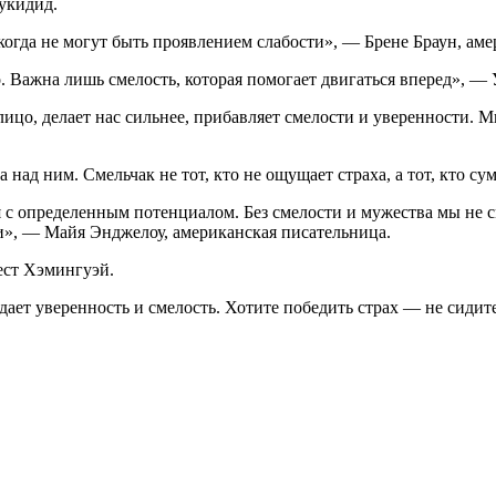
Фукидид.
когда не могут быть проявлением слабости», — Брене Браун, ам
 Важна лишь смелость, которая помогает двигаться вперед», —
цо, делает нас сильнее, прибавляет смелости и уверенности. Мы 
а над ним. Смельчак не тот, кто не ощущает страха, а тот, кто с
я с определенным потенциалом. Без смелости и мужества мы не 
, — Майя Энджелоу, американская писательница.
ест Хэмингуэй.
ает уверенность и смелость. Хотите победить страх — не сидите