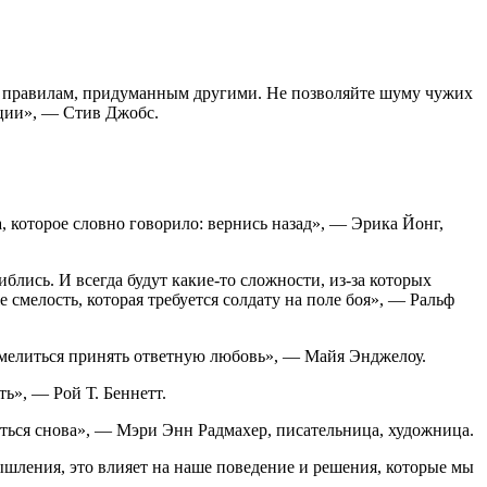
по правилам, придуманным другими. Не позволяйте шуму чужих
иции», — Стив Джобс.
, которое словно говорило: вернись назад», — Эрика Йонг,
блись. И всегда будут какие-то сложности, из-за которых
 смелость, которая требуется солдату на поле боя», — Ральф
осмелиться принять ответную любовь», — Майя Энджелоу.
ть», — Рой Т. Беннетт.
аться снова», — Мэри Энн Радмахер, писательница, художница.
ышления, это влияет на наше поведение и решения, которые мы