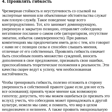
4. Проявлять гибкость
Чрезмерная стойкость и неуступчивость со ссылкой на
экспертные мнения или объективные обстоятельства служат
нам плохую службу. Такое поведение чаще всего
контрпродуктивно. Тот, кто занимает доминирующую,
уверенную и закрытую позицию, отправляет собеседнику
негативное послание о самом себе (авторитаризм, отсутствие
эмпатии, избыток самоуверенности). При равных
компетенциях мы предпочитаем иметь дело с тем, кто говорит
с нами не с позиции силы и способен слышать мнения,
отличные от его собственных. Проявлять гибкость означает
быть способным понять множество суждений, вносить
дополнения в свое предложение, признавать свои ошибки,
приспосабливать теоретические положения к реальности. Эти
качества скорее ведут к успеху, чем необоснованная
настойчивость.
Чтобы тренировать гибкость, полезно отложить в сторону
уверенность в собственной правоте (даже если для нее есть
все основания); принять чужое мнение как возможную
гипотезу; допустить, что мы можем ошибаться (и признать это
вслух); учесть, что собеседник может принадлежать к другой
культуре, нежели мы сами; и помнить, что мир в целом
неоднозначен и нелинеен. А также проявить эмоциональную