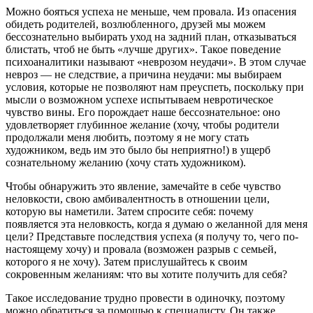
Можно бояться успеха не меньше, чем провала. Из опасения
обидеть родителей, возлюбленного, друзей мы можем
бессознательно выбирать уход на задний план, отказываться
блистать, чтоб не быть «лучше других». Такое поведение
психоаналитики называют «неврозом неудачи». В этом случае
невроз — не следствие, а причина неудачи: мы выбираем
условия, которые не позволяют нам преуспеть, поскольку при
мысли о возможном успехе испытываем невротическое
чувство вины. Его порождает наше бессознательное: оно
удовлетворяет глубинное желание (хочу, чтобы родители
продолжали меня любить, поэтому я не могу стать
художником, ведь им это было бы неприятно!) в ущерб
сознательному желанию (хочу стать художником).
Чтобы обнаружить это явление, замечайте в себе чувство
неловкости, свою амбивалентность в отношении цели,
которую вы наметили. Затем спросите себя: почему
появляется эта неловкость, когда я думаю о желанной для меня
цели? Представьте последствия успеха (я получу то, чего по-
настоящему хочу) и провала (возможен разрыв с семьей,
которого я не хочу). Затем прислушайтесь к своим
сокровенным желаниям: что вы хотите получить для себя?
Такое исследование трудно провести в одиночку, поэтому
можно обратиться за помощью к специалисту. Он также