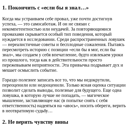
1. Покончить с «если бы я знал…»
Когда мы устраиваем себе провал, уже почти достигнув
успеха, — это самосаботаж. И он не связан с
некомпетентностью или неудачей. За повторяющимися
промахами скрывается особый тип поведения, который
нуждается в исследовании. Среди распространенных ловушек
— нереалистичные советы и бесплодные сожаления. Пытаясь
пересмотреть историю с позиции «если бы я мог, если бы
знал», мы создаем у себя впечатление, будто извлекаем уроки
из прошлого, тогда как в действительности просто
пережевываем неприятности. Эта привычка подрывает дух и
мешает осмыслить событие.
Гораздо полезнее записать все то, что мы недокрутили,
переоценили или недооценили. Только ясная оценка ситуации
позволит сделать выводы, полезные для будущего. Еще одна
ловушка, в которую лучше не попадать, — магическое
мышление, заставляющее нас (в попытке снять с себя
ответственность) надеяться на «авось», носить обереги, верить
в неотвратимую судьбу…
2. Не верить чувству вины