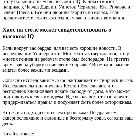
что у большинства «сов» высокий IQ. К ним относятся,
например, Чарльз Дарвин, Уинстон Черчилль, Кит Ричардс и
Элвис Пресли. Все они любили творить по ночам. Если
предпочитаете ложиться поздно, у вас отличная компания.
Хаос на столе может свидетельствовать о
высоком IQ
Если вокруг вас бардак, для вас есть хорошие новости. В
исследовании Университета Минессоты утверждается, что у
многих гениев на рабочем столе был беспорядок. Не тратите
время зря на уборку и наведение порядка? Возможно, мысли
заняты более важными вещами.
Cогласно исследованиям, хаос настраивает на творческий лад.
Исследовательница и ученая Кэтлин Вос считает, что
беспорядок вдохновляет искать свободу от догм, а это может
подтолкнуть к свежим идеям. Идеальная чистота заставляет
придерживаться правил и побуждает быть более осторожным.
Что ж, вы подходите по всем признакам? Поздравляем,
сквернословящие и склонные к беспорядку совы, сегодня ваш
день.
Читайте также: