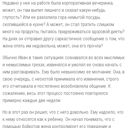
Недавно у нее на работе была корпоративная вечеринка,
может, он там выпил лишнего и сказал какую-нибудь
глупость? Или ее разозлила гора немытой посуды,
скопившейся в кухне? А может, он стал тратить слишком
много на продукты, пытаясь придерживаться здоровой диеты?
На днях он отправил другу саркастичное сообщение о том, что
жена опять им недовольна, может, она его прочла?
Обычно Иван в таких ситуациях сознавался во всех мыслимых
и немыслимых грехах, извинялся и умолял ее снова начать с
ним разговаривать. Ему было невыносимо ее молчание. Она, в
свою очередь, с неохотой принимала его извинения, строго
его отчитывала и постепенно возобновляла общение. К
сожалению, весь этот процесс постоянно повторялся
примерно каждые две недели.
Но в этот раз он решил, что с него довольно. Ему надоело, что
к нему относятся как к ребенку. Он начал понимать, что с
помощью бойкотов жена контролирует его поведение и