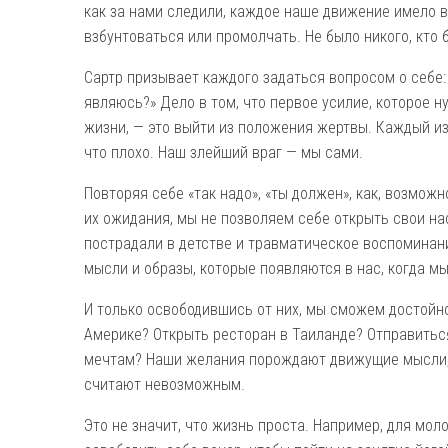
как за нами следили, каждое наше движение имело в
взбунтоваться или промолчать. Не было никого, кто б
Сартр призывает каждого задаться вопросом о себе: 
являюсь?» Дело в том, что первое усилие, которое 
жизни, — это выйти из положения жертвы. Каждый из
что плохо. Наш злейший враг — мы сами.
Повторяя себе «так надо», «ты должен», как, возможн
их ожидания, мы не позволяем себе открыть свои на
пострадали в детстве и травматическое воспоминани
мысли и образы, которые появляются в нас, когда мы
И только освободившись от них, мы сможем достойн
Америке? Открыть ресторан в Таиланде? Отправитьс
мечтам? Наши желания порождают движущие мысли, к
считают невозможным.
Это не значит, что жизнь проста. Например, для мол