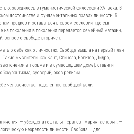
стью, зародилось в гуманистической философии XVI века. В
ском достоинстве и фундаментальных правах личности. В
опам предков и оставаться в своем сословии, где сын
е из поколения в поколения передается семейный магазин,
й, вопрос о свободе вторичен.
мать о себе как о личностях. Свобода вышла на первый план
Такие мыслители, как Кант, Спиноза, Вольтер, Дидро,
в заключении в тюрьме и в сумасшедшем доме), ставили
обскурантизма, суеверий, оков религии.
бе человечество, наделенное свободой воли,
ничения, — убеждена гештальт-терапевт Мария Гаспарян. —
ологическую незрелость личности. Свобода — для