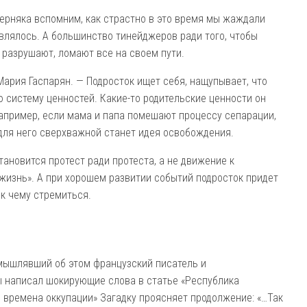
верняка вспомним, как страстно в это время мы жаждали
влялось. А большинство тинейджеров ради того, чтобы
 разрушают, ломают все на своем пути.
Мария Гаспарян. — Подросток ищет себя, нащупывает, что
ю систему ценностей. Какие-то родительские ценности он
 например, если мама и папа помешают процессу сепарации,
 для него сверхважной станет идея освобождения.
тановится протест ради протеста, а не движение к
изнь». А при хорошем развитии событий подросток придет
к чему стремиться.
мышлявший об этом французский писатель и
 написал шокирующие слова в статье «Республика
о времена оккупации» Загадку проясняет продолжение: «…Так