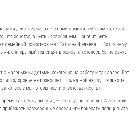
 нашими действиями, а не с нами самими. «Многим кажется,
о, что хочется, а быть несвободным — значит быть
ает семейный психотерапевт Татьяна Фадеева. — Вот почему
ми: они круглый год сидят в офисе, а хотелось бы на речку,
от с маленькими детьми, хождения на работу и так далее. Вот
олько здоровье не позволяет… Но, на мой взгляд, только те
 за которые мы готовы нести ответственность».
о время как весь дом спит, — это еще не свобода. А вот если
ут прибежать разъяренные соседи или приехать полиция, это