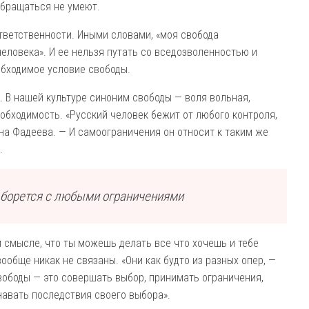
обращаться не умеют.
тветственности. Иными словами, «моя свобода
человека». И ее нельзя путать со вседозволенностью и
обходимое условие свободы.
о… В нашей культуре синоним свободы — воля вольная,
еобходимость. «Русский человек бежит от любого контроля,
а Фадеева. — И само­ограничения он относит к таким же
.
, борется с любыми ограничениями
м смысле, что ты можешь делать все что хочешь и тебе
вообще никак не связаны. «Они как будто из разных опер, —
вободы — это совершать выбор, принимать ограничения,
навать последствия своего выбора».