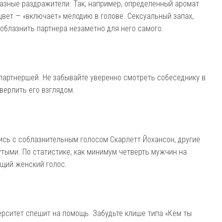
разные раздражители. Так, например, определенный аромат
вет — «включает» мелодию в голове. Сексуальный запах,
облазнить партнера незаметно для него самого.
партнершей. Не забывайте уверенно смотреть собеседнику в
сверлить его взглядом.
лись с соблазнительным голосом Скарлетт Йохансон, другие
утыми. По статистике, как минимум четверть мужчин на
щий женский голос.
ерситет спешит на помощь. Забудьте клише типа «Кем ты