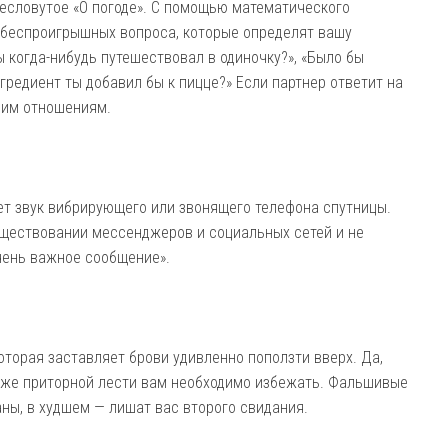
ресловутое «О погоде». С помощью математического
 беспроигрышных вопроса, которые определят вашу
 когда-нибудь путешествовал в одиночку?», «Было бы
нгредиент ты добавил бы к пицце?» Если партнер ответит на
ашим отношениям.
т звук вибрирующего или звонящего телефона спутницы.
уществовании мессенджеров и социальных сетей и не
очень важное сообщение».
которая заставляет брови удивленно поползти вверх. Да,
е же приторной лести вам необходимо избежать. Фальшивые
аны, в худшем — лишат вас второго свидания.