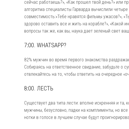
сейчас работаешь?», «Как прошел твой день?» или п
алгоритма специалисты Гарварда вычислили четыре
совместимость:«Тебе нравятся фильмы ужасов?», «Ты
здорово оставить все и жить на корабле?», «Какой и
вопросы так же, как вы, наука дает зеленый свет в
7:00. WHATSAPP?
82% мужчин во время первого знакомства раздражае
Собираясь на ответственное свидание, забудьте о с
отвлекайтесь на то, чтобы ответить на очередное «
8:00. ЛЕСТЬ
Существует два типа лести: вполне искренняя и та, 
мужчины, безусловно, падки на комплименты, но вс
нотки в голосе в лучшем случае будут проигнориров