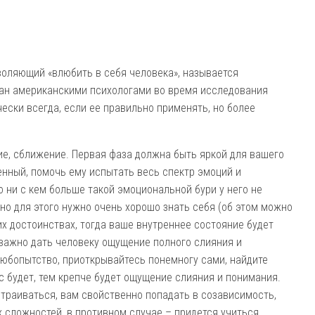
воляющий «влюбить в себя человека», называется
сан американскими психологами во время исследования
ески всегда, если ее правильно применять, но более
ие, сближение. Первая фаза должна быть яркой для вашего
бенный, помочь ему испытать весь спектр эмоций и
о ни с кем больше такой эмоциональной бури у него не
но для этого нужно очень хорошо знать себя (об этом можно
их достоинствах, тогда ваше внутреннее состояние будет
 важно дать человеку ощущение полного слияния и
любопытство, приоткрывайтесь понемногу сами, найдите
 будет, тем крепче будет ощущение слияния и понимания.
страиваться, вам свойственно попадать в созависимость,
 сложностей, в противном случае – придется учиться.