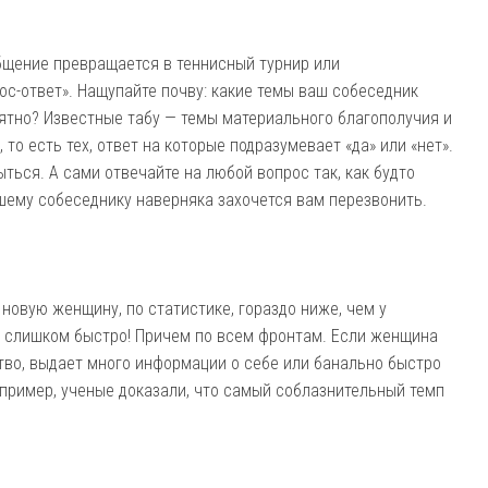
бщение превращается в теннисный турнир или
ос-ответ». Нащупайте почву: какие темы ваш собеседник
иятно? Известные табу — темы материального благополучия и
то есть тех, ответ на которые подразумевает «да» или «нет».
ться. А сами отвечайте на любой вопрос так, как будто
ашему собеседнику наверняка захочется вам перезвонить.
новую женщину, по статистике, гораздо ниже, чем у
го слишком быстро! Причем по всем фронтам. Если женщина
тво, выдает много информации о себе или банально быстро
пример, ученые доказали, что самый соблазнительный темп