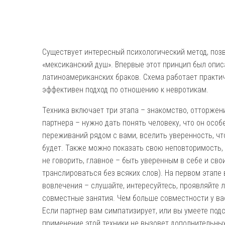
Существует интересный психологический метод, поз
«мексиканский душ». Впервые этот принцип был опи
латиноамериканских браков. Схема работает практич
эффективен подход по отношению к невротикам.
Техника включает три этапа – знакомство, отторжен
партнера – нужно дать понять человеку, что он осо
переживаний рядом с вами, вселить уверенность, чт
будет. Также можно показать свою неповторимость, 
не говорить, главное – быть уверенным в себе и сво
транслироваться без всяких слов). На первом этапе
вовлечения – слушайте, интересуйтесь, проявляйте 
совместные занятия. Чем больше совместности у вас
Если партнер вам симпатизирует, или вы умеете под
применение этой техники не вызовет дополнительных