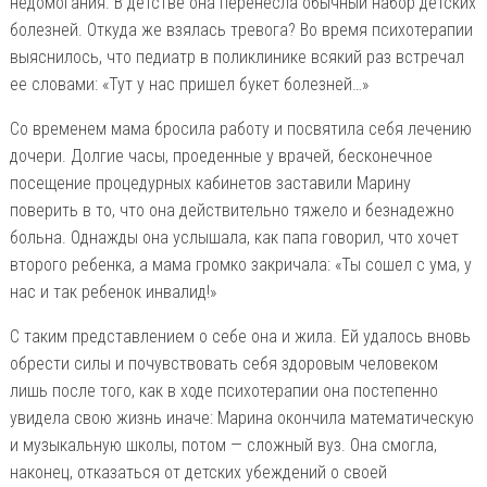
недомогания. В детстве она перенесла обычный набор детских
болезней. Откуда же взялась тревога? Во время психотерапии
выяснилось, что педиатр в поликлинике всякий раз встречал
ее словами: «Тут у нас пришел букет болезней…»
Со временем мама бросила работу и посвятила себя лечению
дочери. Долгие часы, проеденные у врачей, бесконечное
посещение процедурных кабинетов заставили Марину
поверить в то, что она действительно тяжело и безнадежно
больна. Однажды она услышала, как папа говорил, что хочет
второго ребенка, а мама громко закричала: «Ты сошел с ума, у
нас и так ребенок инвалид!»
С таким представлением о себе она и жила. Ей удалось вновь
обрести силы и почувствовать себя здоровым человеком
лишь после того, как в ходе психотерапии она постепенно
увидела свою жизнь иначе: Марина окончила математическую
и музыкальную школы, потом — сложный вуз. Она смогла,
наконец, отказаться от детских убеждений о своей