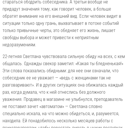
стараться ободрить собеседника. А третьи вообще не
придадут значения тому, как говорит человек, а больше
обратят внимание на его внешний вид. Если человек видит в
ситуации только одну грань, выхватывает в потоке событий
только привычные черты, это обедняет его жизнь, лишает
свободы выбора и может привести к неприятным
недоразумениям.
22-летняя Светлана чувствовала сильную обиду на всех, с кем
общалась. Однажды свекор заметил: «Какая ты бледненькая!»
Эти слова показались обидными: для нее они означали, что
собеседник ее не уважает — «ведь с женщинами так не
разговаривают». И в других ситуациях она обижалась каждый
раз, когда думала, что к ней отнеслись без должного
уважения. Продавец в магазине не улыбнулся, преподаватель
не поставил зачет «автоматом» — Светлана словно
специально искала, на что можно обидеться, и, разумеется,
находила. Ей понадобилось несколько месяцев работы с
психотерапевтом, чтобы перестать видеть в чужих поступках