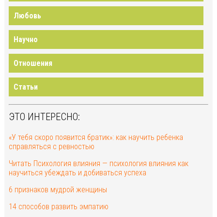
Любовь
Научно
Отношения
Статьи
ЭТО ИНТЕРЕСНО:
«У тебя скоро появится братик»: как научить ребенка
справляться с ревностью
Читать Психология влияния — психология влияния как
научиться убеждать и добиваться успеха
6 признаков мудрой женщины
14 способов развить эмпатию