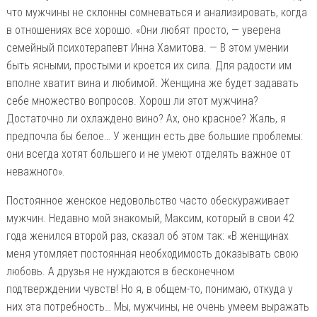
что мужчины не склонны сомневаться и анализировать, когда
в отношениях все хорошо. «Они любят просто, — уверена
семейный психотерапевт Инна Хамитова. — В этом умении
быть ясными, простыми и кроется их сила. Для радости им
вполне хватит вина и любимой. Женщина же будет задавать
себе множество вопросов. Хорош ли этот мужчина?
Достаточно ли охлаждено вино? Ах, оно красное? Жаль, я
предпочла бы белое… У женщин есть две большие проблемы:
они всегда хотят большего и не умеют отделять важное от
неважного».
Постоянное женское недовольство часто обескураживает
мужчин. Недавно мой знакомый, Максим, который в свои 42
года женился второй раз, сказал об этом так: «В женщинах
меня утомляет постоянная необходимость доказывать свою
любовь. А друзья не нуждаются в бесконечном
подтверждении чувств! Но я, в общем-то, понимаю, откуда у
них эта потребность… Мы, мужчины, не очень умеем выражать