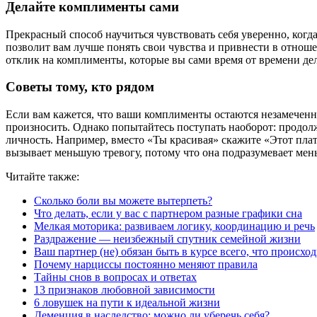
Делайте комплименты сами
Прекрасный способ научиться чувствовать себя уверенно, когд
позволит вам лучше понять свои чувства и привнести в отнош
отклик на комплименты, которые вы сами время от времени де
Советы тому, кто рядом
Если вам кажется, что ваши комплименты остаются незамеченн
произносить. Однако попытайтесь поступать наоборот: продолжа
личность. Например, вместо «Ты красивая» скажите «Этот плат
вызывает меньшую тревогу, потому что она подразумевает мен
Читайте также:
Сколько боли вы можете вытерпеть?
Что делать, если у вас с партнером разные графики сна
Мелкая моторика: развиваем логику, координацию и речь
Раздражение — неизбежный спутник семейной жизни
Ваш партнер (не) обязан быть в курсе всего, что происход
Почему нарциссы постоянно меняют правила
Тайны снов в вопросах и ответах
13 признаков любовной зависимости
6 ловушек на пути к идеальной жизни
Деменция в наследство: можно ли уберечь себя?