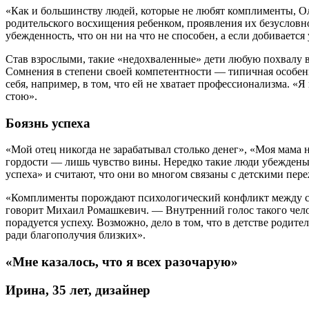
«Как и большинству людей, которые не любят комплименты, О
родительского восхищения ребенком, проявления их безусловно
убежденность, что он ни на что не способен, а если добивается у
Став взрослыми, такие «недохваленные» дети любую похвалу в
Сомнения в степени своей компетентности — типичная особенно
себя, например, в том, что ей не хватает профессионализма. «
стою».
Боязнь успеха
«Мой отец никогда не зарабатывал столько денег», «Моя мама 
гордости — лишь чувство вины. Нередко такие люди убеждены,
успеха» и считают, что они во многом связаны с детскими пер
«Комплименты порождают психологический конфликт между сп
говорит Михаил Ромашкевич. — Внутренний голос такого челове
порадуется успеху. Возможно, дело в том, что в детстве роди
ради благополучия близких».
«Мне казалось, что я всех разочарую»
Ирина, 35 лет, дизайнер