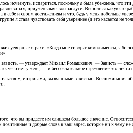
телось исчезнуть, испариться, поскольку я была убеждена, что э
правдываться, приуменьшая свои заслуги. Выполняя какую-то рабо
а к себе и своим достижениям и что, будь у меня побольше увере
группе я стала чувствовать себя увереннее (и это касается не т
даже суеверные страхи. «Когда мне говорят комплименты, я боюс
чи».
ю зависть, — утверждает Михаил Ромашкевич. — Зависть — сложн
то, чего нет у меня, — и бессознательное стремление это нечто
тельством, интригами, вызванными завистью. Воспоминания об 
ти.
го, что вы придаете им слишком большое значение. Относитесь 
к позитивные и добрые слова в ваш адрес, которые ни к чему не 