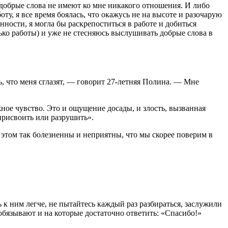
ти добрые слова не имеют ко мне никакого отношения. И либо
ту, я все время боялась, что окажусь не на высоте и разочарую
нности, я могла бы раскрепоститься в работе и добиться
олько работы) и уже не стесняюсь выслушивать добрые слова в
ь, что меня сглазят, — говорит 27-летняя Полина. — Мне
ое чувство. Это и ощущение досады, и злость, вызванная
 присвоить или разрушить».
этом так болезненны и неприятны, что мы скорее поверим в
к ним легче, не пытайтесь каждый раз разбираться, заслужили
обязывают и на которые достаточно ответить: «Спасибо!»