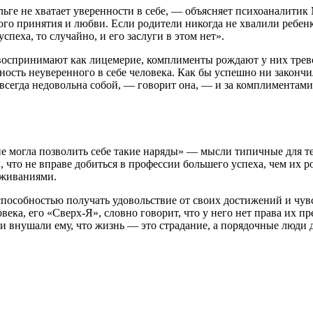
льге не хватает уверенности в себе, — объясняет психоанали
го принятия и любви. Если родители никогда не хвалили ребенк
спеха, то случайно, и его заслуги в этом нет».
оспринимают как лицемерие, комплименты рождают у них тревог
сть неуверенного в себе человека. Как бы успешно ни закончил
Я всегда недовольна собой, — говорит она, — и за комплиментам
не могла позволить себе такие наряды» — мысли типичные для те
 что не вправе добиться в профессии большего успеха, чем их
еживаниями.
особностью получать удовольствие от своих достижений и чув
ка, его «Сверх-Я», словно говорит, что у него нет права их пр
тели внушали ему, что жизнь — это страдание, а порядочные люд