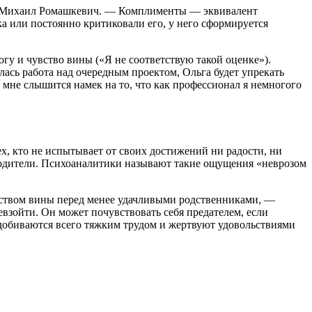
тик Михаил Ромашкевич. — Комплименты — эквивалент
а или постоянно критиковали его, у него сформируется
у и чувство вины («Я не соответствую такой оценке»).
ась работа над очередным проектом, Ольга будет упрекать
и мне слышится намек на то, что как профессионал я немногого
х, кто не испытывает от своих достижений ни радости, ни
 родители. Психоаналитики называют такие ощущения «неврозом
ством вины перед менее удачливыми родственниками, —
евзойти. Он может почувствовать себя предателем, если
и добиваются всего тяжким трудом и жертвуют удовольствиями