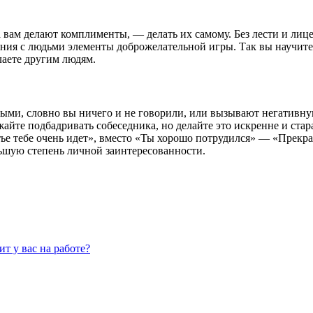
а вам делают комплименты, — делать их самому. Без лести и ли
ения с людьми элементы доброжелательной игры. Так вы научите
лаете другим людям.
ыми, словно вы ничего и не говорили, или вызывают негативну
йте подбадривать собеседника, но делайте это искренне и старай
ье тебе очень идет», вместо «Ты хорошо потрудился» — «Прекра
ьшую степень личной заинтересованности.
ит у вас на работе?