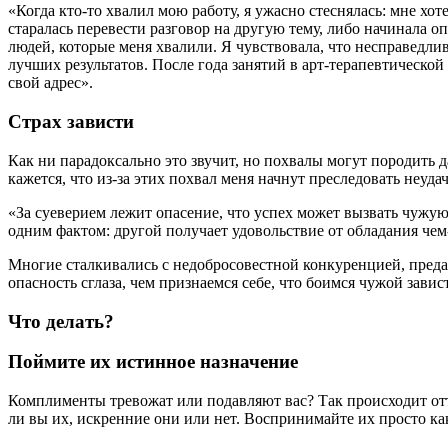
«Когда кто-то хвалил мою работу, я ужасно стеснялась: мне хо
старалась перевести разговор на другую тему, либо начинала о
людей, которые меня хвалили. Я чувствовала, что несправедлив
лучших результатов. После года занятий в арт-терапевтической 
свой адрес».
Страх зависти
Как ни парадоксально это звучит, но похвалы могут породить 
кажется, что из-за этих похвал меня начнут преследовать неуда
«За суеверием лежит опасение, что успех может вызвать чужу
одним фактом: другой получает удовольствие от обладания чем-
Многие сталкивались с недобросовестной конкуренцией, преда
опасность сглаза, чем признаемся себе, что боимся чужой завис
Что делать?
Поймите их истинное назначение
Комплименты тревожат или подавляют вас? Так происходит отто
ли вы их, искренние они или нет. Воспринимайте их просто ка