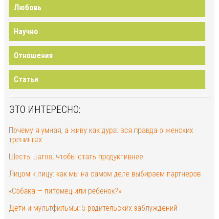
Любовь
Научно
Отношения
Статьи
ЭТО ИНТЕРЕСНО:
Почему я умная, а живу как дура: вся правда о женских
тренингах
Шесть шагов, чтобы стать продуктивнее
Лицом к лицу: как мы на самом деле выбираем партнеров
«Собака — питомец или ребенок?»
Дети и мультфильмы: 5 родительских заблуждений