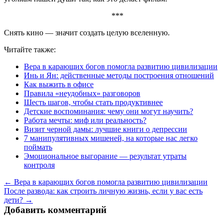
***
Снять кино — значит создать целую вселенную.
Читайте также:
Вера в карающих богов помогла развитию цивилизации
Инь и Ян: действенные методы построения отношений
Как выжить в офисе
Правила «неудобных» разговоров
Шесть шагов, чтобы стать продуктивнее
Детские воспоминания: чему они могут научить?
Работа мечты: миф или реальность?
Визит черной дамы: лучшие книги о депрессии
7 манипулятивных мишеней, на которые нас легко
поймать
Эмоциональное выгорание — результат утраты
контроля
← Вера в карающих богов помогла развитию цивилизации
После развода: как строить личную жизнь, если у вас есть
дети? →
Добавить комментарий