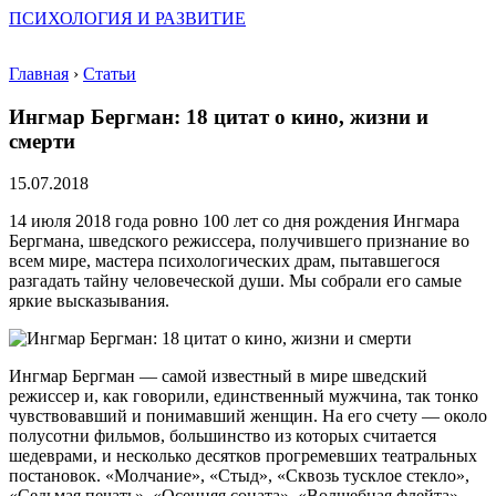
ПСИХОЛОГИЯ И РАЗВИТИЕ
Главная
›
Статьи
Ингмар Бергман: 18 цитат о кино, жизни и
смерти
15.07.2018
14 июля 2018 года ровно 100 лет со дня рождения Ингмара
Бергмана, шведского режиссера, получившего признание во
всем мире, мастера психологических драм, пытавшегося
разгадать тайну человеческой души. Мы собрали его самые
яркие высказывания.
Ингмар Бергман — самой известный в мире шведский
режиссер и, как говорили, единственный мужчина, так тонко
чувствовавший и понимавший женщин. На его счету — около
полусотни фильмов, большинство из которых считается
шедеврами, и несколько десятков прогремевших театральных
постановок. «Молчание», «Стыд», «Сквозь тусклое стекло»,
«Седьмая печать», «Осенняя соната», «Волшебная флейта»,