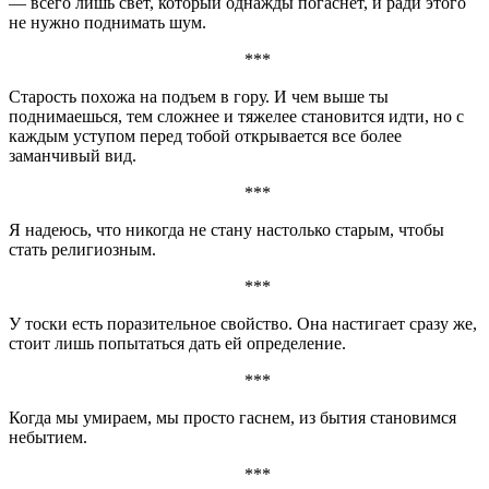
— всего лишь свет, который однажды погаснет, и ради этого
не нужно поднимать шум.
***
Старость похожа на подъем в гору. И чем выше ты
поднимаешься, тем сложнее и тяжелее становится идти, но с
каждым уступом перед тобой открывается все более
заманчивый вид.
***
Я надеюсь, что никогда не стану настолько старым, чтобы
стать религиозным.
***
У тоски есть поразительное свойство. Она настигает сразу же,
стоит лишь попытаться дать ей определение.
***
Когда мы умираем, мы просто гаснем, из бытия становимся
небытием.
***