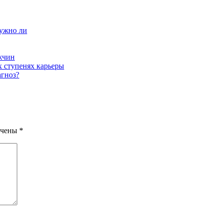
нужно ли
жчин
х ступенях карьеры
гноз?
ечены
*