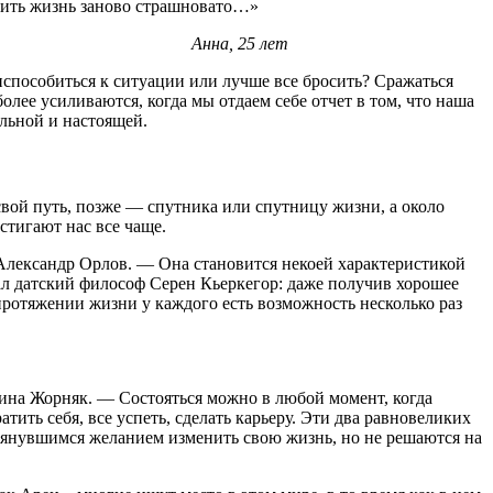
роить жизнь заново страшновато…»
Анна, 25 лет
испособиться к ситуации или лучше все бросить? Сражаться
олее усиливаются, когда мы отдаем себе отчет в том, что наша
льной и настоящей.
свой путь, позже — спутника или спутницу жизни, а около
стигают нас все чаще.
 Александр Орлов. — Она становится некоей характеристикой
л датский философ Серен Кьеркегор: даже получив хорошее
протяжении жизни у каждого есть возможность несколько раз
ина Жорняк. — Состояться можно в любой момент, когда
тить себя, все успеть, сделать карьеру. Эти два равновеликих
 затянувшимся желанием изменить свою жизнь, но не решаются на