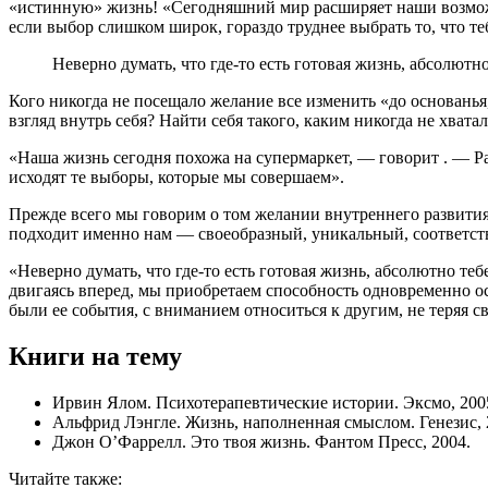
«истинную» жизнь! «Сегодняшний мир расширяет наши возможн
если выбор слишком широк, гораздо труднее выбрать то, что т
Неверно думать, что где-то есть готовая жизнь, абсолютн
Кого никогда не посещало желание все изменить «до основанья
взгляд внутрь себя? Найти себя такого, каким никогда не хват
«Наша жизнь сегодня похожа на супермаркет, — говорит . — Ра
исходят те выборы, которые мы совершаем».
Прежде всего мы говорим о том желании внутреннего развития
подходит именно нам — своеобразный, уникальный, соответ
«Неверно думать, что где-то есть готовая жизнь, абсолютно те
двигаясь вперед, мы приобретаем способность одновременно о
были ее события, с вниманием относиться к другим, не теряя с
Книги на тему
Ирвин Ялом. Психотерапевтические истории. Эксмо, 200
Альфрид Лэнгле. Жизнь, наполненная смыслом. Генезис, 
Джон О’Фаррелл. Это твоя жизнь. Фантом Пресс, 2004.
Читайте также: