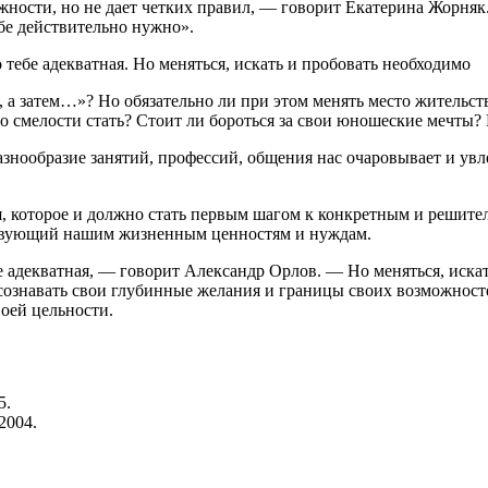
ости, но не дает четких правил, — говорит Екатерина Жорняк.
ебе действительно нужно».
о тебе адекватная. Но меняться, искать и пробовать необходимо
, а затем…»? Но обязательно ли при этом менять место жительст
ало смелости стать? Стоит ли бороться за свои юношеские мечты
знообразие занятий, профессий, общения нас очаровывает и увл
, которое и должно стать первым шагом к конкретным и решите
ствующий нашим жизненным ценностям и нуждам.
бе адекватная, — говорит Александр Орлов. — Но меняться, иска
сознавать свои глубинные желания и границы своих возможносте
воей цельности.
5.
2004.