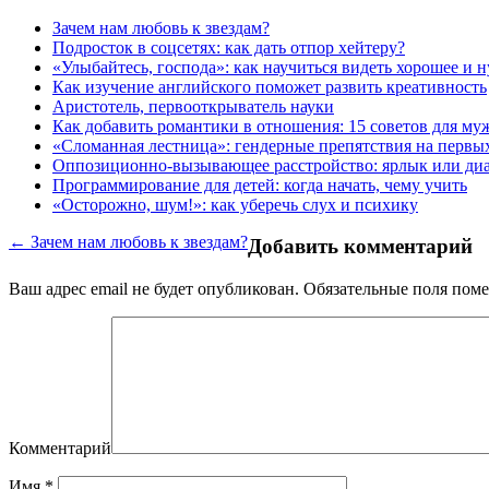
Зачем нам любовь к звездам?
Подросток в соцсетях: как дать отпор хейтеру?
«Улыбайтесь, господа»: как научиться видеть хорошее и 
Как изучение английского поможет развить креативность
Аристотель, первооткрыватель науки
Как добавить романтики в отношения: 15 советов для му
«Сломанная лестница»: гендерные препятствия на первы
Оппозиционно-вызывающее расстройство: ярлык или диа
Программирование для детей: когда начать, чему учить
«Осторожно, шум!»: как уберечь слух и психику
← Зачем нам любовь к звездам?
Добавить комментарий
Ваш адрес email не будет опубликован.
Обязательные поля пом
Комментарий
Имя
*