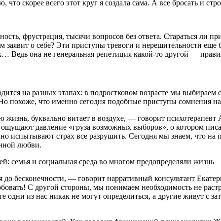
что скорее всего этот круг я создала сама. А все бросать и ст
сть, фрустрация, тысячи вопросов без ответа. Стараться ли пр
м заявит о себе? Эти приступы тревоги и нерешительности еще б
… Ведь она не генеральная репетиция какой-то другой — прави
дится на разных этапах: в подростковом возрасте мы выбираем 
 Но похоже, что именно сегодня подобные приступы сомнения на
ю жизнь, буквально витает в воздухе, — говорит психотерапевт
й ощущают давление «груза возможных выборов», о котором писа
но испытывают страх все разрушить. Сегодня мы знаем, что на 
ечной любви.
й: семья и социальная среда во многом предопределяли жизнь
 до бесконечности, — говорит нарративный консультант Екатер
обовать! С другой стороны, мы понимаем необходимость не растра
ате одни из нас никак не могут определиться, а другие живут с