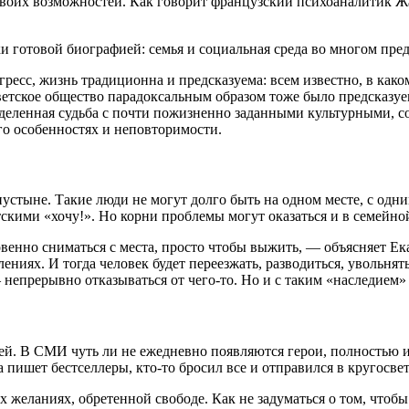
их возможностей. Как говорит французский психоаналитик Жак 
и готовой биографией: семья и социальная среда во многом пре
гресс, жизнь традиционна и предсказуема: всем известно, в како
тское общество парадоксальным образом тоже было предсказуемо
ределенная судьба с почти пожизненно заданными культурными,
его особенностях и неповторимости.
пустыне. Такие люди не могут долго быть на одном месте, с одни
ими «хочу!». Но корни проблемы могут оказаться и в семейной
венно сниматься с места, просто чтобы выжить, — объясняет Ек
иях. И тогда человек будет переезжать, разводиться, увольнять
непрерывно отказываться от чего-то. Но и с таким «наследием»
й. В СМИ чуть ли не ежедневно появляются герои, полностью и
 пишет бестселлеры, кто-то бросил все и отправился в кругосвет
ланиях, обретенной свободе. Как не задуматься о том, чтобы уй