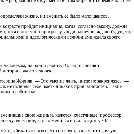
Арен, «многие ищут место в этом мире, в то время как в нем
допределяли жизнь, и изменить ее было мало шансов.
м возрасте пройдет инициация, когда, согласно закону, должна
, хотя и доступно прогрессу. Люди, конечно, ждали будущего,
 социальными и идеологическими величинами ждала своего
м человеком, на одной работе. Их часто считают
 истории такого человека.
атерина Жорняк. — Это умение жить, нигде не закрепляясь, —
ся, не позволяя себе иметь никаких привязанностей. Такие
 можно работать».
зменившие свою жизнь и, кажется, счастливые: профессор
ное путешествие, кто-то женился и стал отцом в 70.
ти, убежать от всего, что стесняет, в какую-то другую,