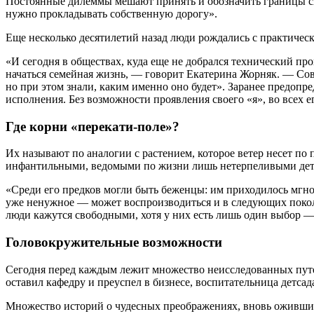
Постоянные дилеммы мешают принять и обозначить границы сво
нужно прокладывать собственную дорогу».
Еще несколько десятилетий назад люди рождались с практическ
«И сегодня в обществах, куда еще не добрался технический про
начаться семейная жизнь, — говорит Екатерина Жорняк. — Сове
но при этом знали, каким именно оно будет». Заранее предоп
исполнения. Без возможности проявления своего «я», во всех 
Где корни «перекати-поле»?
Их называют по аналогии с растением, которое ветер несет по 
инфантильными, ведомыми по жизни лишь нетерпеливыми детск
«Среди его предков могли быть беженцы: им приходилось мгно
уже ненужное — может воспроизводиться и в следующих поколен
люди кажутся свободными, хотя у них есть лишь один выбор — 
Головокружительные возможности
Сегодня перед каждым лежит множество неисследованных путе
оставил кафедру и преуспел в бизнесе, воспитательница детсада
Множество историй о чудесных преображениях, вновь оживших же