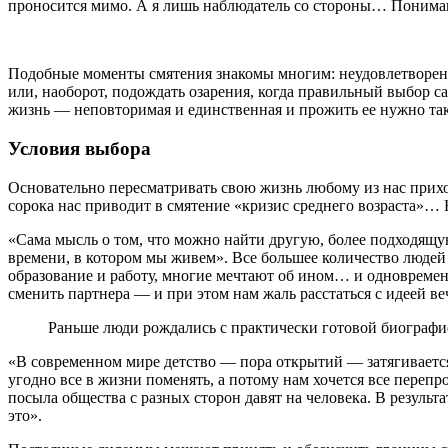
проносится мимо. А я лишь наблюдатель со стороны… Понимаю, 
Подобные моменты смятения знакомы многим: неудовлетворенно
или, наоборот, подождать озарения, когда правильный выбор са
жизнь — неповторимая и единственная и прожить ее нужно так
Условия выбора
Основательно пересматривать свою жизнь любому из нас прихо
сорока нас приводит в смятение «кризис среднего возраста»…
«Сама мысль о том, что можно найти другую, более подходящу
времени, в котором мы живем». Все большее количество люде
образование и работу, многие мечтают об ином… и одновремен
сменить партнера — и при этом нам жаль расстаться с идеей в
Раньше люди рождались с практически готовой биографие
«В современном мире детство — пора открытий — затягивается
угодно все в жизни поменять, а потому нам хочется все перепр
посыла общества с разных сторон давят на человека. В результ
это».