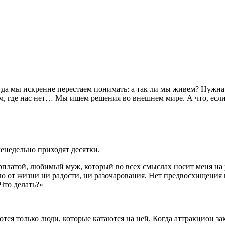
да мы искренне перестаем понимать: а так ли мы живем? Нужна 
ам, где нас нет… Мы ищем решения во внешнем мире. А что, есл
женедельно приходят десятки.
платой, любимый муж, который во всех смыслах носит меня на р
ю от жизни ни радости, ни разочарования. Нет предвосхищения 
 Что делать?»
тся только люди, которые катаются на ней. Когда аттракцион зак