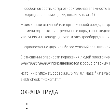
— особой сырости, когда относительная влажность во
находящиеся в помещении, покрыты влагой);
— химически активной или органической среды, когд
времени содержатся агрессивные пары, газы, жидко
изоляцию и токоведущие части электрооборудова-ни
— одновременно двух или более условий повышенной
В отношении опасности поражения людей электрич
электроустановок
приравниваются к особо опасным
Источник: http://studopedia.ru/5_95107_klassifikatsiya
elektricheskim-tokom.html
ОХРАНА ТРУДА