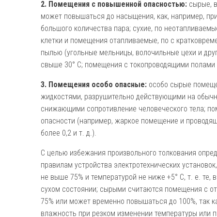
2. Помещения с повышенной опасностью:
сырые, в
может повышаться до насыщения, как, например, пр
большого коли­чества пара; сухие, по неотапливае
клетки и помещения отапливаемые, по с кратковрем
пылью (угольные мельницы, волочильные цехи и дру­г
свыше 30° С; помещения с токопроводящими полами 
3. Помещения особо опасные:
особо сырые поме­щ
жидкостями, разрушительно действующими на обычно
снижающими сопротивление человеческого тела; пом
опасности (например, жаркое помещение и проводящ
более 0,2 и т. д.).
С целью избежания произвольного толкования опре
правилам устройства электротехнических установок
не выше 75% и темпе­ратурой не ниже +5° С, т. е. те,
сухом состоянии; сырыми счи­таются помещения с о
75% или может временно повышаться до 100%, так к
влажность при резком изменении температуры или п