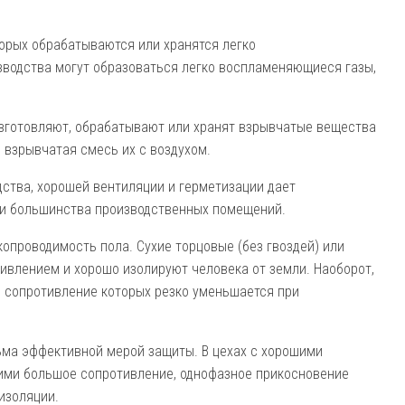
о­рых обрабатываются или хранятся легко
водства могут образоваться легко воспламеняющиеся газы,
зго­товляют, обрабатывают или хранят взрывчатые вещества
о взрывчатая смесь их с воздухом.
ства, хо­рошей вентиляции и герметизации дает
и большинства производственных поме­щений.
опроводимость пола. Сухие торцовые (без гвоздей) или
влением и хорошо изоли­руют человека от земли. Наоборот,
, сопротивление которых резко умень­шается при
ьма эффективной мерой защиты. В цехах с хорошими
ми большое сопротив­ление, однофазное прикосновение
изоляции.