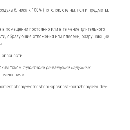
здуха близка к 100% (потолок, сте-ны, пол и предметы,
а в помещении постоянно или в те-чение длительного
сти, образующие отложения или плесень, разрушающие
я;
 опасности.
еским током
территории размещения наружных
 помещениям.
-pomeshcheniy-v-otnoshenii-opasnosti-porazheniya-lyudey-