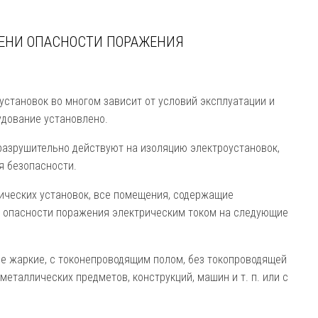
ЕНИ ОПАСНОСТИ ПОРАЖЕНИЯ
установок во многом зависит от условий эксплуатации и
удование установлено.
 разру­шительно действуют на изоляцию электроустановок,
я безопасности.
нических установок, все помещения, содержащие
я опасности поражения электриче­ским током на следующие
не жаркие, с токонепроводящим полом, без токопроводящей
тал­лических предметов, конструкций, машин и т. п. или с