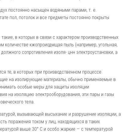
дух постоянно насыщен водяными парами, т. е.
ьтате пол, потолок и все предметы постоянно покрыты
такие, в которых в связи с характером производственных
м количестве кжопроиодмщая пыль (например, угольная,
ию должного сопротивления изоля- цнн электроустановки, а
тся те, в которых при производственном процессе
ющие на изолирующие материалы, обычно применяемые в
ринимать особые меры для защиты изоляции
вия на изоляцию электрооборудования, эти пары и газы
овеческого тела.
а­турой, вызывающей высыхание и разрушение изоляции, а
ть поражения током у лиц, находящихся в таких
ературой выше 30° С и особо жаркие — с температурой