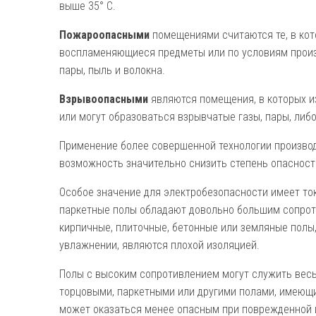
выше 35° С.
Пожароопасными
помещениями считаются те, в кот
воспламеняющиеся предметы или по условиям произ
пары, пыль и волокна.
Взрывоопасными
являются помещения, в которых и
или могут образоваться взрывчатые газы, пары, либ
Применение более совершенной технологии производ
возможность значительно снизить степень опасност
Особое значение для электробезопасности имеет ток
паркетные полы обладают довольно большим сопроти
кирпичные, плиточные, бетон­ные или земляные полы
увлажнении, являются плохой изоляцией.
Полы с высоким сопротивлением могут служить вес
торцовыми, паркетными или другими полами, имеющи
может оказаться менее опас­ным при поврежденной 