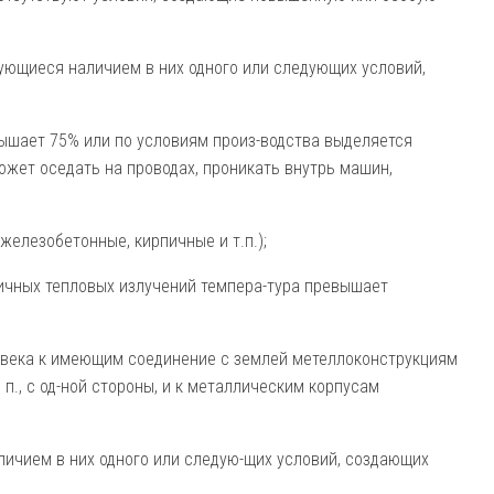
ующиеся наличием в них одного или следующих условий,
ышает 75% или по условиям произ-водства выделяется
ожет оседать на проводах, проникать внутрь машин,
железобетонные, кирпичные и т.п.);
личных тепловых излучений темпера-тура превышает
века к имеющим соединение с землей метеллоконструкциям
 п., с од-ной стороны, и к металлическим корпусам
ичием в них одного или следую-щих условий, создающих