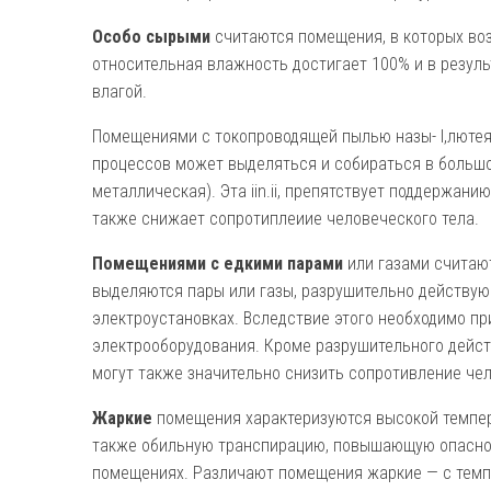
Особо сырыми
считаются помещения, в которых воз
относительная влаж­ность достигает 100% и в резул
влагой.
Помещениями с токопроводящей пылью назы- I,лютея 
процессов может выделяться и собираться в большо
металлическая). Эта iin.ii, препятствует поддержан
также снижает сопротиплеиие чело­веческого тела.
Помещениями с едкими парами
или газами счи­таю
выделяются пары или газы, разрушительно действу
электроустановках. Вследствие этого необходимо п
электрооборудования. Кроме разрушительного дейст
могут также значительно снизить сопротивление чел
Жаркие
помещения характеризуются высокой темпер
также обильную транспирацию, повышающую опаснос
помещениях. Различают поме­щения жаркие — с темп