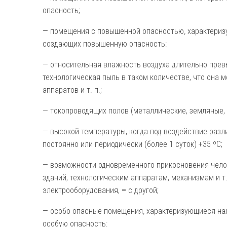
опасность;
— помещения с повышенной опасностью
,
характериз
создающих повышенную опасность:
— относительная влажность воздуха длительно прев
технологическая пыль в таком количестве, что она м
аппаратов и т. п.;
— токопроводящих полов (металлические, земляные, 
— высокой температуры, когда под воздействие раз
постоянно или периодически (более 1 суток) +35 ºС;
— возможности одновременного прикосновения чело
зданий, технологическим аппаратам, механизмам и т.
электрооборудования,
–
с другой;
— особо опасные помещения
,
характеризующиеся нал
особую опасность: