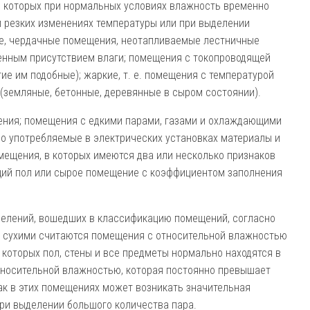
 которых при нормальных условиях влажность временно
и резких изменениях температуры или при выделении
мые, чердачные помещения, неотапливаемые лестничные
енным присутствием влаги; помещения с токопроводящей
ие им подобные); жаркие, т. е. помещения с температурой
(земляные, бетонные, деревянные в сыром состоянии).
ения; помещения с едкими парами, газами и охлаждающими
 употреб­ляемые в электрических установках материалы и
ещения, в которых име­ются два или несколько признаков
ий пол или сырое помещение с коэффи­циентом заполнения
делений, вошедших в классификацию помещений, согласно
, сухими считаются помещения с относительной влажностью
 в которых пол, стены и все пред­меты нормально находятся в
тносительной влажностью, которая по­стоянно превышает
ак в этих помещениях может возникать значительная
ри выде­лении большого количества пара.