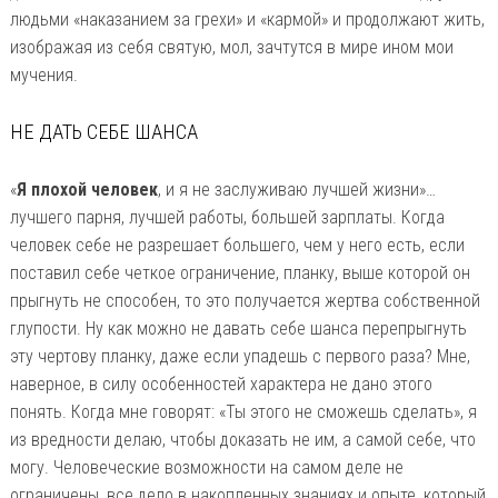
людьми «наказанием за грехи» и «кармой» и продолжают жить,
изображая из себя святую, мол, зачтутся в мире ином мои
мучения.
НЕ ДАТЬ СЕБЕ ШАНСА
«
Я плохой человек
, и я не заслуживаю лучшей жизни»…
лучшего парня, лучшей работы, большей зарплаты. Когда
человек себе не разрешает большего, чем у него есть, если
поставил себе четкое ограничение, планку, выше которой он
прыгнуть не способен, то это получается жертва собственной
глупости. Ну как можно не давать себе шанса перепрыгнуть
эту чертову планку, даже если упадешь с первого раза? Мне,
наверное, в силу особенностей характера не дано этого
понять. Когда мне говорят: «Ты этого не сможешь сделать», я
из вредности делаю, чтобы доказать не им, а самой себе, что
могу. Человеческие возможности на самом деле не
ограничены, все дело в накопленных знаниях и опыте, который