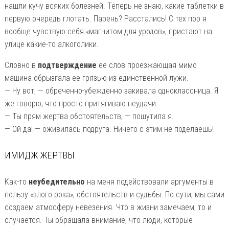
нашли кучу всяких болезней. Теперь не знаю, какие таблетки в
первую очередь глотать. Парень? Расстались! С тех пор я
вообще чувствую себя «магнитом для уродов», пристают на
улице какие-то алкоголики.
Словно в
подтверждение
ее слов проезжающая мимо
машина обрызгала ее грязью из единственной лужи.
— Ну вот, — обреченно-убежденно закивала одноклассница. Я
же говорю, что просто притягиваю неудачи.
— Ты прям жертва обстоятельств, — пошутила я.
— Ой да! — оживилась подруга. Ничего с этим не поделаешь!
ИМИДЖ ЖЕРТВЫ
Как-то
неубедительно
на меня подействовали аргументы в
пользу «злого рока», обстоятельств и судьбы. По сути, мы сами
создаем атмосферу невезения. Что в жизни замечаем, то и
случается. Ты обращала внимание, что люди, которые