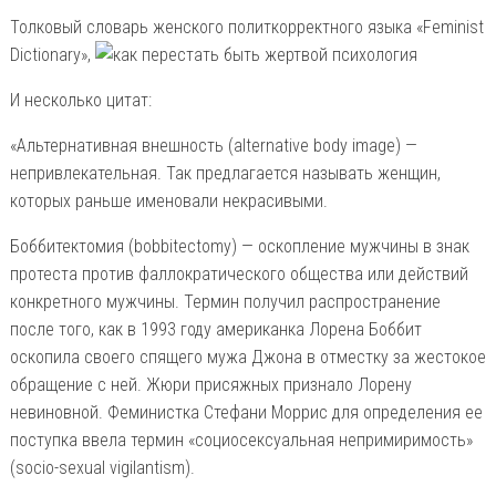
Толковый словарь женского политкорректного языка «Feminist
Dictionary»,
И несколько цитат:
«Альтернативная внешность (alternative body image) —
непривлекательная. Так предлагается называть женщин,
которых раньше именовали некрасивыми.
Боббитектомия (bobbitectomy) — оскопление мужчины в знак
протеста против фаллократического общества или действий
конкретного мужчины. Термин получил распространение
после того, как в 1993 году американка Лорена Боббит
оскопила своего спящего мужа Джона в отместку за жестокое
обращение с ней. Жюри присяжных признало Лорену
невиновной. Феминистка Стефани Моррис для определения ее
поступка ввела термин «социосексуальная непримиримость»
(socio-sexual vigilantism).