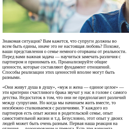
Знакомая ситуация? Вам кажется, что супруги должны во
всем быть едины, иначе это не настоящая любовь? Похоже,
ваши представления о семье немного оторваны от реальности.
Перед вами важная задача — научиться замечать различия с
партнером и принимать их. Проанализируйте общие
ценности, которые составляют фундамент отношений.
Способы реализации этих ценностей вполне могут быть
разными.
«Они живут душа в душу», «муж и жена — единое целое» —
эти критерии счастливого брака звучат у нас в голове с самого
детства. Недостаток в том, что они не предполагают различий
между супругами. Но когда мы начинаем жить вместе, то
неизбежно сталкиваемся с различиями. У каждого из
партнеров есть опыт жизни в родительской семье, опыт
самостоятельной жизни и т.д. Безусловно, этот опыт у двоих
людей может быть очень разным. Первая наша реакция на
отличия — разочарование и тревога. Есть три варианта