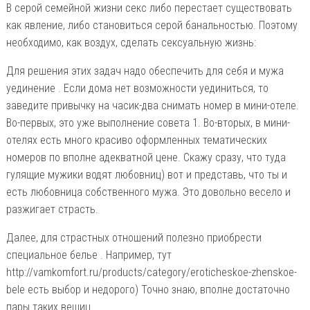
В серой семейной жизни секс либо перестает существовать
как явление, либо становиться серой банальностью. Поэтому
необходимо, как воздух, сделать сексуальную жизнь:
Для решения этих задач надо обеспечить для себя и мужа
уединение . Если дома нет возможности уединиться, то
заведите привычку на часик-два снимать номер в мини-отеле.
Во-первых, это уже выполнение совета 1. Во-вторых, в мини-
отелях есть много красиво оформленных тематических
номеров по вполне адекватной цене. Скажу сразу, что туда
гулящие мужики водят любовниц) вот и представь, что ты и
есть любовница собственного мужа. Это довольно весело и
разжигает страсть.
Далее, для страстных отношений полезно приобрести
специальное белье . Например, тут
http://vamkomfort.ru/products/category/eroticheskoe-zhenskoe-
bele есть выбор и недорого) Точно знаю, вполне достаточно
пары таких вещиц.