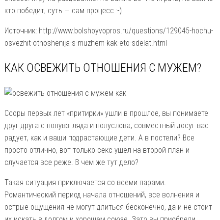
кто победит, суть — сам процесс.:-)
Источник: http://www.bolshoyvopros.ru/questions/129045-hochu-
osvezhit-otnoshenija-s-muzhem-kak-eto-sdelat.html
КАК ОСВЕЖИТЬ ОТНОШЕНИЯ С МУЖЕМ?
Ссоры первых лет «притирки» ушли в прошлое, вы понимаете
друг друга с полувзгляда и полуслова, совместный досуг вас
радует, как и ваши подрастающие дети. А в постели? Все
просто отлично, вот только секс ушел на второй план и
случается все реже. В чем же тут дело?
Такая ситуация приключается со всеми парами.
Романтический период начала отношений, все волнения и
острые ощущения не могут длиться бесконечно, да и не стоит
их искать в долгом и хорошем союзе. Зато вы приобрели