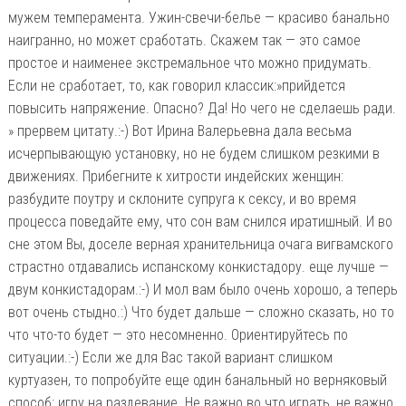
мужем темперамента. Ужин-свечи-белье — красиво банально
наигранно, но может сработать. Скажем так — это самое
простое и наименее экстремальное что можно придумать.
Если не сработает, то, как говорил классик:»прийдется
повысить напряжение. Опасно? Да! Но чего не сделаешь ради.
» прервем цитату.:-) Вот Ирина Валерьевна дала весьма
исчерпывающую установку, но не будем слишком резкими в
движениях. Прибегните к хитрости индейских женщин:
разбудите поутру и склоните супруга к сексу, и во время
процесса поведайте ему, что сон вам снился иратишный. И во
сне этом Вы, доселе верная хранительница очага вигвамского
страстно отдавались испанскому конкистадору. еще лучше —
двум конкистадорам.:-) И мол вам было очень хорошо, а теперь
вот очень стыдно.:) Что будет дальше — сложно сказать, но то
что что-то будет — это несомненно. Ориентируйтесь по
ситуации.:-) Если же для Вас такой вариант слишком
куртуазен, то попробуйте еще один банальный но верняковый
способ: игру на раздевание. Не важно во что играть, не важно