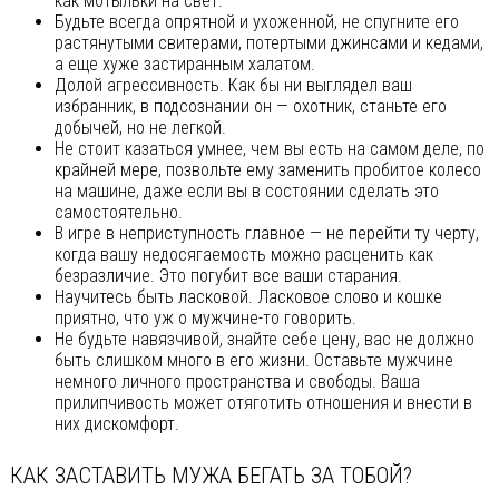
как мотыльки на свет.
Будьте всегда опрятной и ухоженной, не спугните его
растянутыми свитерами, потертыми джинсами и кедами,
а еще хуже застиранным халатом.
Долой агрессивность. Как бы ни выглядел ваш
избранник, в подсознании он — охотник, станьте его
добычей, но не легкой.
Не стоит казаться умнее, чем вы есть на самом деле, по
крайней мере, позвольте ему заменить пробитое колесо
на машине, даже если вы в состоянии сделать это
самостоятельно.
В игре в неприступность главное — не перейти ту черту,
когда вашу недосягаемость можно расценить как
безразличие. Это погубит все ваши старания.
Научитесь быть ласковой. Ласковое слово и кошке
приятно, что уж о мужчине-то говорить.
Не будьте навязчивой, знайте себе цену, вас не должно
быть слишком много в его жизни. Оставьте мужчине
немного личного пространства и свободы. Ваша
прилипчивость может отяготить отношения и внести в
них дискомфорт.
КАК ЗАСТАВИТЬ МУЖА БЕГАТЬ ЗА ТОБОЙ?