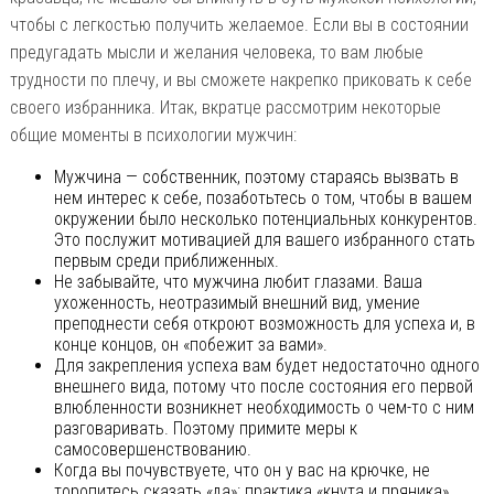
чтобы с легкостью получить желаемое. Если вы в состоянии
предугадать мысли и желания человека, то вам любые
трудности по плечу, и вы сможете накрепко приковать к себе
своего избранника. Итак, вкратце рассмотрим некоторые
общие моменты в психологии мужчин:
Мужчина — собственник, поэтому стараясь вызвать в
нем интерес к себе, позаботьтесь о том, чтобы в вашем
окружении было несколько потенциальных конкурентов.
Это послужит мотивацией для вашего избранного стать
первым среди приближенных.
Не забывайте, что мужчина любит глазами. Ваша
ухоженность, неотразимый внешний вид, умение
преподнести себя откроют возможность для успеха и, в
конце концов, он «побежит за вами».
Для закрепления успеха вам будет недостаточно одного
внешнего вида, потому что после состояния его первой
влюбленности возникнет необходимость о чем-то с ним
разговаривать. Поэтому примите меры к
самосовершенствованию.
Когда вы почувствуете, что он у вас на крючке, не
торопитесь сказать «да»: практика «кнута и пряника»