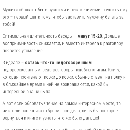
Мужики обожают быть лучшими и незаменимыми: внушить ему
это – первый шаг к тому, чтобы заставить мужчину бегать за
тобой!
Оптимальная длительность беседы –
минут 15-20
. Дольше –
восприимчивость снижается, и вместо интереса к разговору
появится утомление.
В идеале –
оставь что-то недоговоренным
,
недорассказанным: ведь разговоры подобны книгам. Книгу,
которая прочтена от корки до корки, обычно ставят на полку и
в ближайшее время к ней не возвращаются, какой бы
интересной она ни была.
А вот если оборвать чтение на самом интересном месте, то
читатель наверняка отбросит все дела, лишь бы поскорее
вернуться к книге и узнать, что же было дальше!
Так и мужчина – заставить его бегать за тобой можно, если