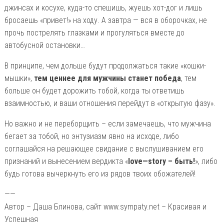
джинсах и косухе, куда-то спешишь, жуешь хот-дог и лишь
бросаешь «привет!» на ходу. А завтра — вся в оборочках, не
прочь пострелять глазками и прогуляться вместе до
автобусной остановки…
В принципе, чем дольше будут продолжаться такие «кошки-
мышки»,
тем ценнее для мужчины станет победа
, тем
больше он будет дорожить тобой, когда ты ответишь
взаимностью, и ваши отношения перейдут в «открытую фазу».
Но важно и не переборщить – если замечаешь, что мужчина
бегает за тобой, но энтузиазм явно на исходе, либо
соглашайся на решающее свидание с выслушиванием его
признаний и вынесением вердикта «
love
—
story
– быть!
», либо
будь готова вычеркнуть его из рядов твоих обожателей!
——
Автор – Даша Блинова, сайт www.sympaty.net – Красивая и
Успешная