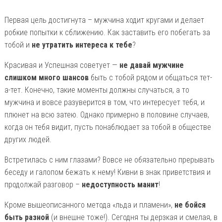
Первая цель достигнута – мужчина ходит кругами и делает
робкие попытки к сближению. Как заставить его побегать за
тобой и
не утратить интереса к тебе
?
Красивая и Успешная советует —
не давай мужчине
слишком много шансов
быть с тобой рядом и общаться тет-
а-тет. Конечно, такие моменты должны случаться, а то
мужчина и вовсе разуверится в том, что интересует тебя, и
плюнет на всю затею. Однако примерно в половине случаев,
когда он тебя видит, пусть понаблюдает за тобой в обществе
других людей.
Встретилась с ним глазами? Вовсе не обязательно прерывать
беседу и галопом бежать к нему! Кивни в знак приветствия и
продолжай разговор –
недоступность манит
!
Кроме вышеописанного метода «льда и пламени»,
не бойся
быть разной
(и внешне тоже!). Сегодня ты дерзкая и смелая, в