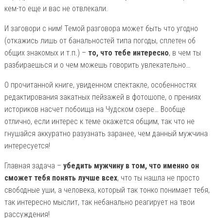
кем-то еще и вас не отвлекали.
И заговори с ним! Темой разговора может быть что угодно
(откажись лишь от банальностей типа погоды, сплетен об
общих знакомых и т.п.) –
то, что тебе интересно
, в чем ты
разбираешься и о чем можешь говорить увлекательно…
О прочитанной книге, увиденном спектакле, особенностях
редактирования закатных пейзажей в фотошопе, о прениях
историков насчет побоища на Чудском озере… Вообще
отлично, если интерес к теме окажется общим, так что не
гнушайся аккуратно разузнать заранее, чем данный мужчина
интересуется!
Главная задача –
убедить мужчину в том, что именно он
сможет тебя понять лучше всех
, что ты нашла не просто
свободные уши, а человека, который так тонко понимает тебя,
так интересно мыслит, так небанально реагирует на твои
рассуждения!