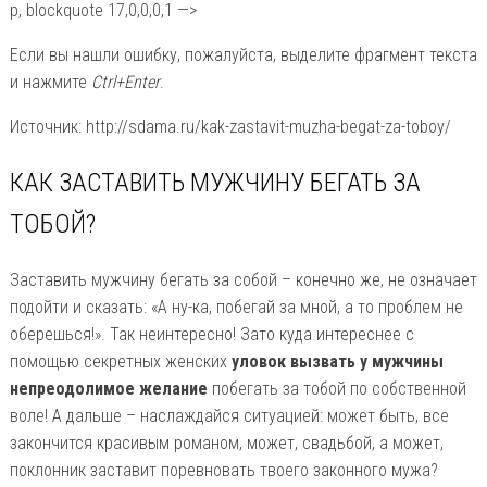
p, blockquote 17,0,0,0,1 —>
Если вы нашли ошибку, пожалуйста, выделите фрагмент текста
и нажмите
Ctrl+Enter
.
Источник: http://sdama.ru/kak-zastavit-muzha-begat-za-toboy/
КАК ЗАСТАВИТЬ МУЖЧИНУ БЕГАТЬ ЗА
ТОБОЙ?
Заставить мужчину бегать за собой – конечно же, не означает
подойти и сказать: «А ну-ка, побегай за мной, а то проблем не
оберешься!». Так неинтересно! Зато куда интереснее с
помощью секретных женских
уловок вызвать у мужчины
непреодолимое желание
побегать за тобой по собственной
воле! А дальше – наслаждайся ситуацией: может быть, все
закончится красивым романом, может, свадьбой, а может,
поклонник заставит поревновать твоего законного мужа?