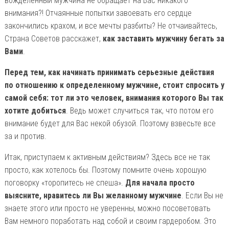
вожделенный мужчина не обращает на Вас никакого
внимания?! Отчаянные попытки завоевать его сердце
закончились крахом, и все мечты разбиты? Не отчаивайтесь,
Страна Советов расскажет,
как заставить мужчину бегать за
Вами
.
Перед тем, как начинать принимать серьезные действия
по отношению к определенному мужчине, стоит спросить у
самой себя: тот ли это человек, внимания которого Вы так
хотите добиться
. Ведь может случиться так, что потом его
внимание будет для Вас некой обузой. Поэтому взвесьте все
за и против.
Итак, приступаем к активным действиям? Здесь все не так
просто, как хотелось бы. Поэтому помните очень хорошую
поговорку «торопитесь не спеша».
Для начала просто
выясните, нравитесь ли Вы желанному мужчине
. Если Вы не
знаете этого или просто не уверенны, можно посоветовать
Вам немного поработать над собой и своим гардеробом. Это