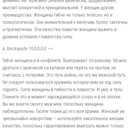
феминистки. Мужчина сильней физически, эрудированей,
мыслит конкретней и принципиальней. У женщин другие
преимущества. Женщины гибче не только телесно, но и
психологически. Они внимательней к мелочам, более тактичны
и прагматичны. Эти качества помогли женщине выжить в
древних условиях главенства силы.
p, blockquote 10,0,0,0,0 —>
Гибче женщина и в конфликте. Выигрывают по-разному. Можно
драться с мужчиной на кулаках или переть на пролом, не
считаясь с потерями. Это путь войны, но это же мужской путь.
Не следует пользоваться оружием, которое вам не под силу
поднять. Сила женщины в гибкости и ловкости. И ума, и тела.
Помните это в момент зарождающейся ссоры и в её апогее.
Вы же знаете своего мужчину, поскольку женщины
наблюдательны. Гасите пламя до его возгорания. Женский ум
чрезвычайно изворотлив — используйте накопленное веками
качество, поскольку гарантированно выиграть можно только