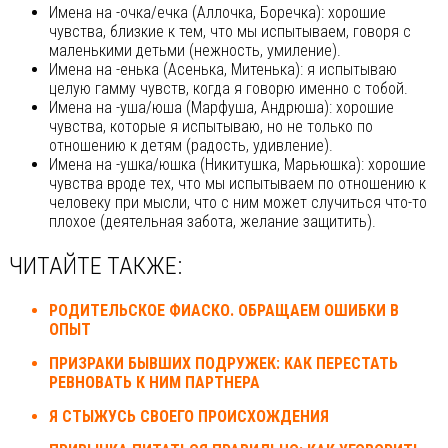
Имена на -очка/ечка (Аллочка, Боречка): хорошие
чувства, близкие к тем, что мы испытываем, говоря с
маленькими детьми (нежность, умиление).
Имена на -енька (Асенька, Митенька): я испытываю
целую гамму чувств, когда я говорю именно с тобой.
Имена на -уша/юша (Марфуша, Андрюша): хорошие
чувства, которые я испытываю, но не только по
отношению к детям (радость, удивление).
Имена на -ушка/юшка (Никитушка, Марьюшка): хорошие
чувства вроде тех, что мы испытываем по отношению к
человеку при мысли, что с ним может случиться что-то
плохое (деятельная забота, желание защитить).
ЧИТАЙТЕ ТАКЖЕ:
РОДИТЕЛЬСКОЕ ФИАСКО. ОБРАЩАЕМ ОШИБКИ В
ОПЫТ
ПРИЗРАКИ БЫВШИХ ПОДРУЖЕК: КАК ПЕРЕСТАТЬ
РЕВНОВАТЬ К НИМ ПАРТНЕРА
Я СТЫЖУСЬ СВОЕГО ПРОИСХОЖДЕНИЯ