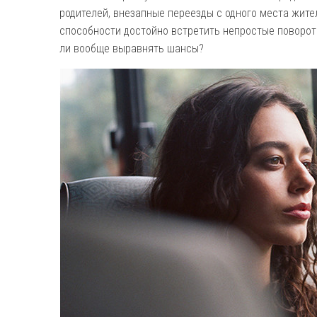
родителей, внезапные переезды с одного места жител
способности достойно встретить непростые поворот
ли вообще выравнять шансы?