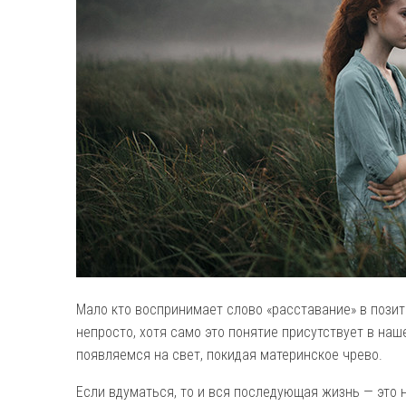
Мало кто воспринимает слово «расставание» в позит
непросто, хотя само это понятие присутствует в наш
появляемся на свет, покидая материнское чрево.
Если вдуматься, то и вся последующая жизнь — это 