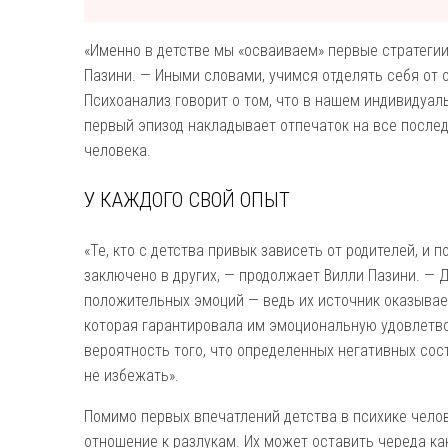
«Именно в детстве мы «осваиваем» первые стратеги
Пазини. — Иными словами, учимся отделять себя от 
Психоанализ говорит о том, что в нашем индивидуал
первый эпизод накладывает отпечаток на все после
человека.
У КАЖДОГО СВОЙ ОПЫТ
«Те, кто с детства привык зависеть от родителей, и 
заключено в других, — продолжает Вилли Пазини. — 
положительных эмоций — ведь их источник оказывает
которая гарантировала им эмоциональную удовлетвор
вероятность того, что определенных негативных сост
не избежать».
Помимо первых впечатлений детства в психике чело
отношение к разлукам. Их может оставить череда к