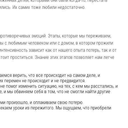
иженных детей, которыми они были когда-то, перестать
чились. Их самих тоже любили недостаточно.
противоречивых эмоций. Этапы, которые мы переживаем,
 мы с любимым человеком или с домом, в котором прожили
интенсивность зависит как от нашего опыта потерь, так и от
тоит проститься. Знание этих этапов позволяет нам легче
емся верить, что все происходит на самом деле, и
их перемен не происходит и не предвидится.
 не помог изменить ситуацию, на тех, с кем мы расстались, и
е, и мы обвиняем себя в том, что не смогли найти другие
ами произошло, и оплакиваем свою потерю.
екаем уроки из пережитого. Мы ощущаем, что приобрели