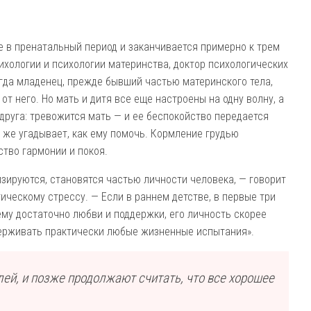
е в пренатальный период и заканчивается примерно к трем
ихологии и психологии материнства, доктор психологических
гда младенец, прежде бывший частью материнского тела,
от него. Но мать и дитя все еще настроены на одну волну, а
друга: тревожится мать — и ее беспокойство передается
т же угадывает, как ему помочь. Кормление грудью
ство гармонии и покоя.
зируются, становятся частью личности человека, — говорит
ическому стрессу. — Если в раннем детстве, в первые три
 ему достаточно любви и поддержки, его личность скорее
держивать практически любые жизненные испытания».
елей, и позже продолжают считать, что все хорошее