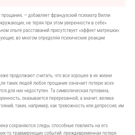
и прощания, — добавляет французский психиатр Вилли
окружающих, не теряя при этом уверенности в себе».
ьном опыте расставаний присутствует «эффект матрешки»:
дующие, во многом определяя психические реакции
позже продолжают считать, что все хорошее в их жизни
Для таких людей любое прощание означает потерю всех
ся для них недоступен. Та символическая пуповина,
енность, оказывается перерезанной, а значит, велика
ояний, таких, например, как тревожность или депрессия, им
века сохраняются следы, способные повлиять на его
аких-то травмирующих событий: преждевременная потеря