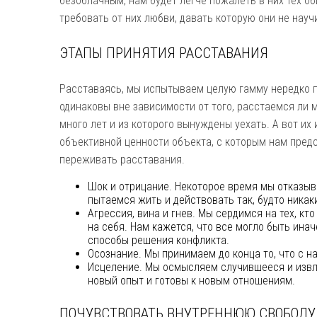
безоблачным, нам будет легче пожалеть в них тех об
требовать от них любви, давать которую они не нау
ЭТАПЫ ПРИНЯТИЯ РАССТАВАНИЯ
Расставаясь, мы испытываем целую гамму нередко 
одинаковы вне зависимости от того, расстаемся ли
много лет и из которого вынуждены уехать. А вот их 
объективной ценности объекта, с которым нам предс
переживать расставания.
Шок и отрицание. Некоторое время мы отказыва
пытаемся жить и действовать так, будто никак
Агрессия, вина и гнев. Мы сердимся на тех, кто
на себя. Нам кажется, что все могло быть инач
способы решения конфликта.
Осознание. Мы принимаем до конца то, что с н
Исцеление. Мы осмысляем случившееся и извл
новый опыт и готовы к новым отношениям.
ПОЧУВСТВОВАТЬ ВНУТРЕННЮЮ СВОБОДУ