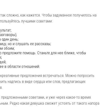
ак сложно, как кажется. Чтобы задуманное получилось на
оспользуйтесь лучшими советами:
ультат;
азговоры);
 один день;
ицу, но и слушать ее рассказы;
ам обоим;
о предложите помощь. Станьте для нее ближе, чтобы
я;
дей;
ее в области отношений.
 креативные предложения встречаться. Можно попросить
жить надпись в виде сердца или слов, предлагающих
я.
 предложенными советами, и уже через какое-то время
льным. Редко какая девушка сможет устоять от такого напора