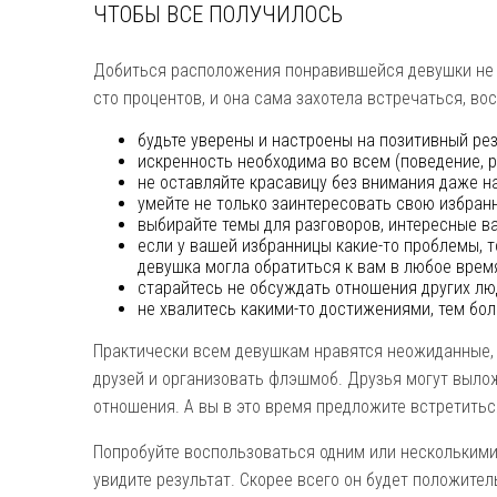
ЧТОБЫ ВСЕ ПОЛУЧИЛОСЬ
Добиться расположения понравившейся девушки не т
сто процентов, и она сама захотела встречаться, в
будьте уверены и настроены на позитивный рез
искренность необходима во всем (поведение, р
не оставляйте красавицу без внимания даже на
умейте не только заинтересовать свою избранн
выбирайте темы для разговоров, интересные в
если у вашей избранницы какие-то проблемы, т
девушка могла обратиться к вам в любое врем
старайтесь не обсуждать отношения других лю
не хвалитесь какими-то достижениями, тем бол
Практически всем девушкам нравятся неожиданные,
друзей и организовать флэшмоб. Друзья могут выло
отношения. А вы в это время предложите встретитьс
Попробуйте воспользоваться одним или несколькими
увидите результат. Скорее всего он будет положите