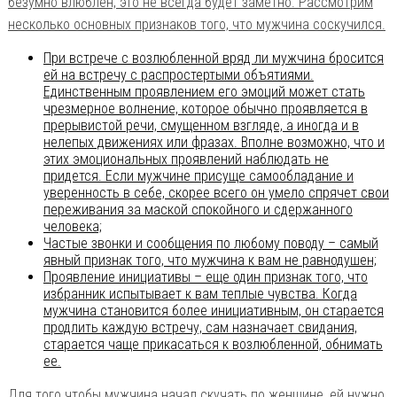
безумно влюблен, это не всегда будет заметно. Рассмотрим
несколько основных признаков того, что мужчина соскучился.
При встрече с возлюбленной вряд ли мужчина бросится
ей на встречу с распростертыми объятиями.
Единственным проявлением его эмоций может стать
чрезмерное волнение, которое обычно проявляется в
прерывистой речи, смущенном взгляде, а иногда и в
нелепых движениях или фразах. Вполне возможно, что и
этих эмоциональных проявлений наблюдать не
придется. Если мужчине присуще самообладание и
уверенность в себе, скорее всего он умело спрячет свои
переживания за маской спокойного и сдержанного
человека;
Частые звонки и сообщения по любому поводу – самый
явный признак того, что мужчина к вам не равнодушен;
Проявление инициативы – еще один признак того, что
избранник испытывает к вам теплые чувства. Когда
мужчина становится более инициативным, он старается
продлить каждую встречу, сам назначает свидания,
старается чаще прикасаться к возлюбленной, обнимать
ее.
Для того чтобы мужчина начал скучать по женщине, ей нужно