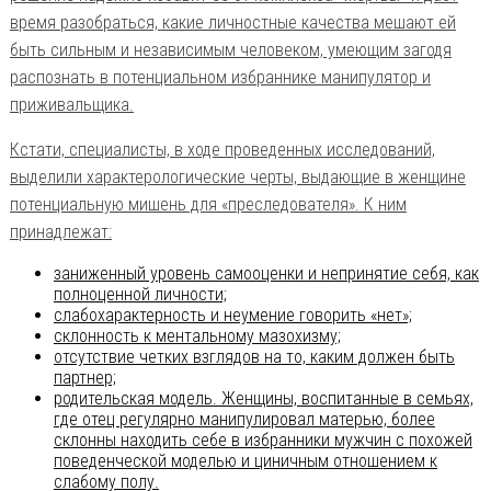
время разобраться, какие личностные качества мешают ей
быть сильным и независимым человеком, умеющим загодя
распознать в потенциальном избраннике манипулятор и
приживальщика.
Кстати, специалисты, в ходе проведенных исследований,
выделили характерологические черты, выдающие в женщине
потенциальную мишень для «преследователя». К ним
принадлежат:
заниженный уровень самооценки и непринятие себя, как
полноценной личности;
слабохарактерность и неумение говорить «нет»;
склонность к ментальному мазохизму;
отсутствие четких взглядов на то, каким должен быть
партнер;
родительская модель. Женщины, воспитанные в семьях,
где отец регулярно манипулировал матерью, более
склонны находить себе в избранники мужчин с похожей
поведенческой моделью и циничным отношением к
слабому полу.