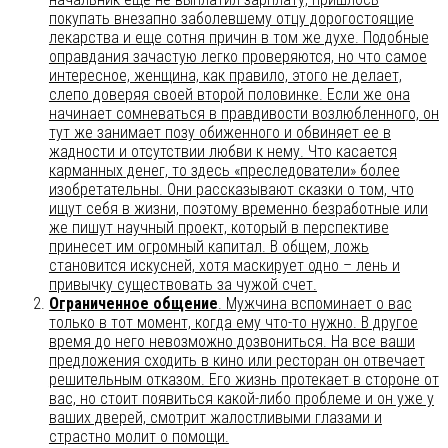
покупать внезапно заболевшему отцу дорогостоящие
лекарства и еще сотня причин в том же духе. Подобные
оправдания зачастую легко проверяются, но что самое
интересное, женщина, как правило, этого не делает,
слепо доверяя своей второй половинке. Если же она
начинает сомневаться в правдивости возлюбленного, он
тут же занимает позу обиженного и обвиняет ее в
жадности и отсутствии любви к нему. Что касается
карманных денег, то здесь «преследователи» более
изобретательны. Они рассказывают сказки о том, что
ищут себя в жизни, поэтому временно безработные или
же пишут научный проект, который в перспективе
принесет им огромный капитал. В общем, ложь
становится искусней, хотя маскирует одно – лень и
привычку существовать за чужой счет.
Ограниченное общение
. Мужчина вспоминает о вас
только в тот момент, когда ему что-то нужно. В другое
время до него невозможно дозвониться. На все ваши
предложения сходить в кино или ресторан он отвечает
решительным отказом. Его жизнь протекает в стороне от
вас, но стоит появиться какой-либо проблеме и он уже у
ваших дверей, смотрит жалостливыми глазами и
страстно молит о помощи.