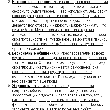
Нежность «по талону»
. Если ваш партнер ласков с вами
только в те моменты, когда ему очень хочется заняться
сексом, то будьте уверены – вас используют. Ведь стоит
половому акту состояться и возлюбленный стремиться
как можно быстрее «уйти в ночь». И куда только
девается вся страсть и нежность? Важно понимать, что
ее и не было. Место любви у такого типа мужчин
занимает банальная похоть. Как только он удовлетворит
свои потребности, как тут же вновь замкнется в панцирь
собственного эгоизма. И глубоко плевать ему на ваши
чувства и надежды.
Бесконечные обвинения
. У «преследователя» во всех
бедах и несчастьях всегда виноват только один человек
– его женщина. Стратегия игры на чужой вине дает ему
свои плоды: у «жертвы» снижается самооценка, она
постоянно пытается предугадать его желания и
выполнить любые прихоти. Как следствие, управлять
нею становится еще проще.
Жадность
. Такие мужчины никогда не пытаются
получить любовь избранницы с помощью цветов или
дорогостоящих подарков. И дело вовсе не в том, что у
них нет на это денег, просто им жалко тратить свои
финансы не на себя любимого, а на партнера. Поэтому
запомните, если ваша вторая половинка любит