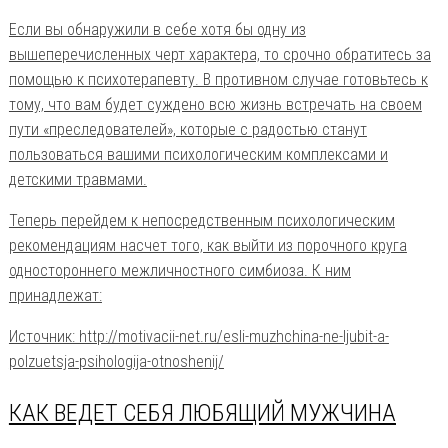
Если вы обнаружили в себе хотя бы одну из
вышеперечисленных черт характера, то срочно обратитесь за
помощью к психотерапевту. В противном случае готовьтесь к
тому, что вам будет суждено всю жизнь встречать на своем
пути «преследователей», которые с радостью станут
пользоваться вашими психологическим комплексами и
детскими травмами.
Теперь перейдем к непосредственным психологическим
рекомендациям насчет того, как выйти из порочного круга
одностороннего межличностного симбиоза. К ним
принадлежат:
Источник: http://motivacii-net.ru/esli-muzhchina-ne-ljubit-a-
polzuetsja-psihologija-otnoshenij/
КАК ВЕДЕТ СЕБЯ ЛЮБЯЩИЙ МУЖЧИНА