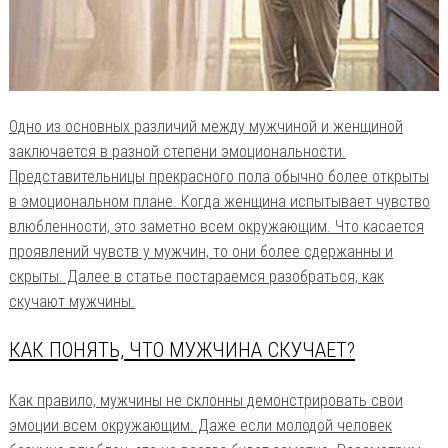
Одно из основных различий между мужчиной и женщиной
заключается в разной степени эмоциональности.
Представительницы прекрасного пола обычно более открыты
в эмоциональном плане. Когда женщина испытывает чувство
влюбленности, это заметно всем окружающим. Что касается
проявлений чувств у мужчин, то они более сдержанны и
скрыты. Далее в статье постараемся разобраться, как
скучают мужчины.
КАК ПОНЯТЬ, ЧТО МУЖЧИНА СКУЧАЕТ?
Как правило, мужчины не склонны демонстрировать свои
эмоции всем окружающим. Даже если молодой человек