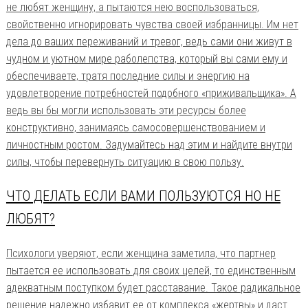
не любят женщину, а пытаются нею воспользоваться,
свойственно игнорировать чувства своей избранницы. Им нет
дела до ваших переживаний и тревог, ведь сами они живут в
чудном и уютном мире раболепства, который вы сами ему и
обеспечиваете, тратя последние силы и энергию на
удовлетворение потребностей подобного «приживальщика». А
ведь вы бы могли использовать эти ресурсы более
конструктивно, занимаясь самосовершенствованием и
личностным ростом. Задумайтесь над этим и найдите внутри
силы, чтобы перевернуть ситуацию в свою пользу.
ЧТО ДЕЛАТЬ ЕСЛИ ВАМИ ПОЛЬЗУЮТСЯ НО НЕ
ЛЮБЯТ?
Психологи уверяют, если женщина заметила, что партнер
пытается ее использовать для своих целей, то единственным
адекватным поступком будет расставание. Такое радикальное
решение надежно избавит ее от комплекса «жертвы» и даст