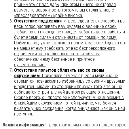
принимать от вас дары, при этом ничего не отдавая
взамен, то вероятность того, что вы столкнулись с
«преследователем» крайне высока.
Отсутствие поддержки
. «Преследователь» способен во
весь голос распевать вам рулады о величине своей
любви, но он никогда не приедет забрать вас с работы и
будет всеми силами отлынивать от помощи по дому.
Поймите, он думает только о своем комфорте. Однако это
не мешает ему требовать от вас беспрекословного
подчинения, направленного на то, чтобы вы
обеспечивали ему беспечное и приятное
существование.
Отсутствие попыток сблизить вас со своим
окружением
. Психологи отмечают, если мужчина не
стремится познакомить избранницу со своими друзьями
и родственниками, то это яркий признак того, что он не
собирается строить с ней долгоиграющие отношения.
Скорее всего, он просто ее использует. А не знакомит с
ближайшим окружением по той причине, что боится
вызвать у них осуждение, когда они узнают, как он с ней
поступил.
Важная информация!
Представителям сильного пола, которые