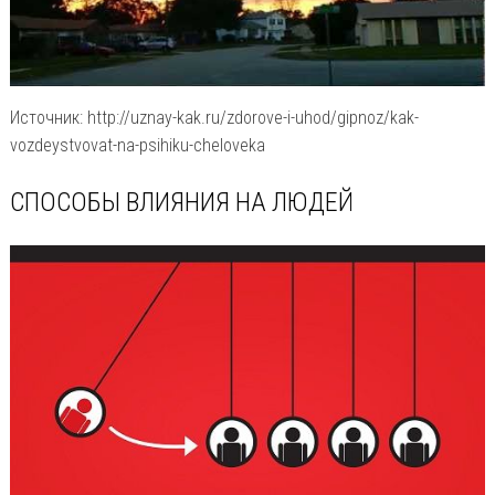
Источник: http://uznay-kak.ru/zdorove-i-uhod/gipnoz/kak-
vozdeystvovat-na-psihiku-cheloveka
СПОСОБЫ ВЛИЯНИЯ НА ЛЮДЕЙ